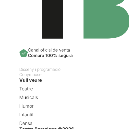
Canal oficial de venta
Compra 100% segura
Disseny i programació:
Copymouse
Vull veure
Teatre
Musicals
Humor
Infantil
Dansa