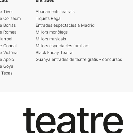
cats
Entrades
e Tívoli
Abonaments teatrals
re Coliseum
Tiquets Regal
e Borràs
Entrades espectacles a Madrid
re Romea
Millors monòlegs
larroel
Millors musicals
re Condal
Millors espectacles familiars
e Victòria
Black Friday Teatral
e Apolo
Guanya entrades de teatre gratis - concursos
re Goya
i Texas