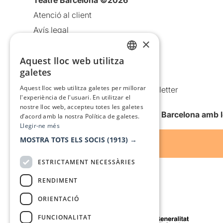
Teatre Barcelona ©2026
Atenció al client
Avís legal
×
Política de privacitat
Aquest lloc web utilitza
Política de cookies
CATALAN
galetes
Condicions d’ús
SPANISH
Aquest lloc web utilitza galetes per millorar
Comunicacions comercials i Newsletter
l'experiència de l'usuari. En utilitzar el
Anuncia’t
nostre lloc web, accepteu totes les galetes
Vull rebre la newsletter de Teatre Barcelona amb 
d’acord amb la nostra Política de galetes.
Llegir-ne més
MOSTRA TOTS ELS SOCIS
(1913) →
ESTRICTAMENT NECESSÀRIES
RENDIMENT
ORIENTACIÓ
Amb el suport de
FUNCIONALITAT