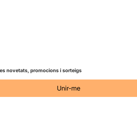
les novetats, promocions i sorteigs
Unir-me