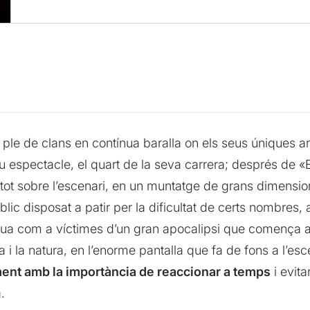
 ple de clans en contínua baralla on els seus úniques a
u espectacle, el quart de la seva carrera; després de «E
tot sobre l’escenari, en un muntatge de grans dimensi
lic disposat a patir per la dificultat de certs nombres, an
itua com a víctimes d’un gran apocalipsi que comença
 i la natura, en l’enorme pantalla que fa de fons a l’es
ment amb la importància de reaccionar a temps
i evit
.