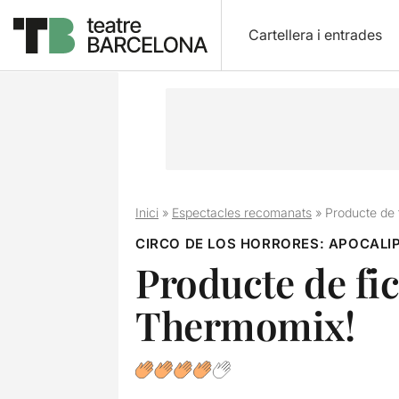
Cartellera i entrades
Inici
»
Espectacles recomanats
»
Producte de f
CIRCO DE LOS HORRORES: APOCALIP
Producte de fica
Thermomix!