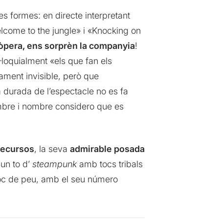
s formes: en directe interpretant
elcome to the jungle» i «Knocking on
òpera, ens sorprèn la companyia
!
loquialment «els que fan els
ament invisible, però que
durada de l’espectacle no es fa
nombre i nombre considero que es
recursos
, la seva
admirable posada
un to d’
steampunk
amb tocs tribals
lloc de peu, amb el seu número