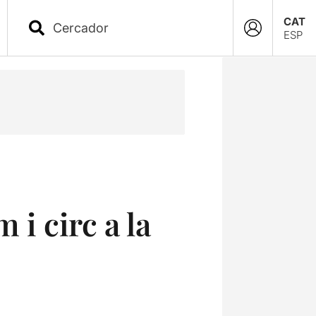
CAT
ESP
 i circ a la