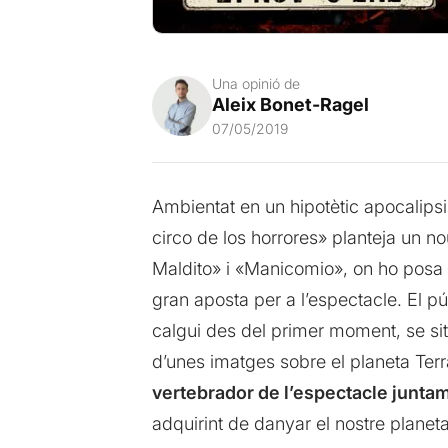
Una opinió de
Aleix Bonet-Ragel
07/05/2019
Ambientat en un hipotètic apocalipsi
circo de los horrores» planteja un no
Maldito» i «Manicomio», on ho posa 
gran aposta per a l’espectacle. El púb
calgui des del primer moment, se s
d’unes imatges sobre el planeta Terra
vertebrador de l’espectacle junta
adquirint de danyar el nostre planeta