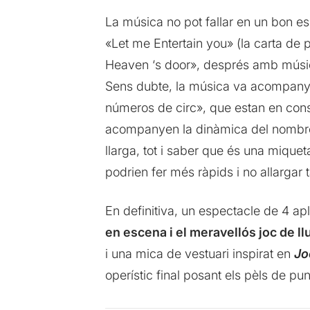
La música no pot fallar en un bon es
«Let me Entertain you» (la carta de 
Heaven ‘s door», després amb músic
Sens dubte, la música va acompanya
números de circ», que estan en const
acompanyen la dinàmica del nombre 
llarga, tot i saber que és una mique
podrien fer més ràpids i no allargar 
En definitiva, un espectacle de 4 a
en escena i el meravellós joc de ll
i una mica de vestuari inspirat en
Jo
operístic final posant els pèls de pun