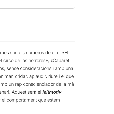
rmes són els números de circ, «El
l circo de los horrores», «Cabaret
ons, sense consideracions i amb una
imar, cridar, aplaudir, riure i el que
 amb un rap conscienciador de la mà
cenari. Aquest serà el
leitmotiv
ar el comportament que estem