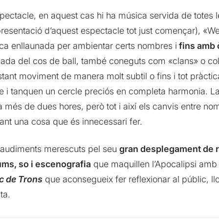
pectacle, en aquest cas hi ha música servida de totes le
presentació d’aquest espectacle tot just començar), «W
a enllaunada per ambientar certs nombres i
fins amb 
da del cos de ball, també coneguts com «clans» o col·
ant moviment de manera molt subtil o fins i tot pràctic
i tanquen un cercle preciós en completa harmonia. La 
ta més de dues hores, però tot i així els canvis entre 
tant una cosa que és innecessari fer.
plaudiments merescuts pel seu
gran desplegament de 
ums, so i escenografia
que maquillen l’Apocalipsi amb 
c de Trons
que aconsegueix fer reflexionar al públic, 
ta.