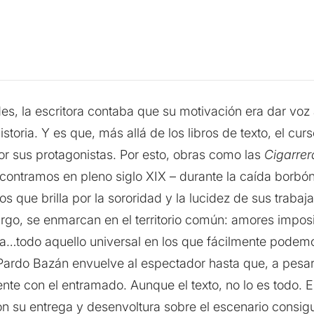
s, la escritora contaba que su motivación era dar voz
toria. Y es que, más allá de los libros de texto, el cur
r sus protagonistas. Por esto, obras como las
Cigarrer
ntramos en pleno siglo XIX – durante la caída borbóni
s que brilla por la sororidad y la lucidez de sus trabaj
rgo, se enmarcan en el territorio común: amores imposib
rtuna…todo aquello universal en los que fácilmente pode
Pardo Bazán envuelve al espectador hasta que, a pesar
te con el entramado. Aunque el texto, no lo es todo. E
on su entrega y desenvoltura sobre el escenario consig