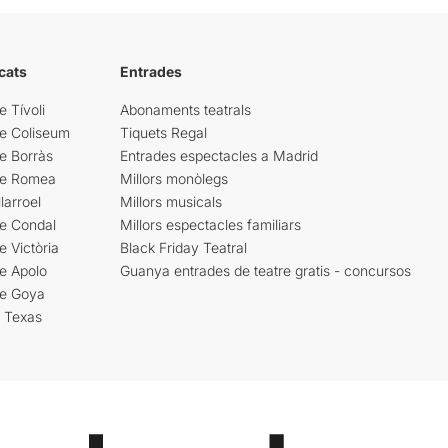
cats
Entrades
e Tívoli
Abonaments teatrals
re Coliseum
Tiquets Regal
e Borràs
Entrades espectacles a Madrid
re Romea
Millors monòlegs
larroel
Millors musicals
re Condal
Millors espectacles familiars
e Victòria
Black Friday Teatral
e Apolo
Guanya entrades de teatre gratis - concursos
re Goya
i Texas