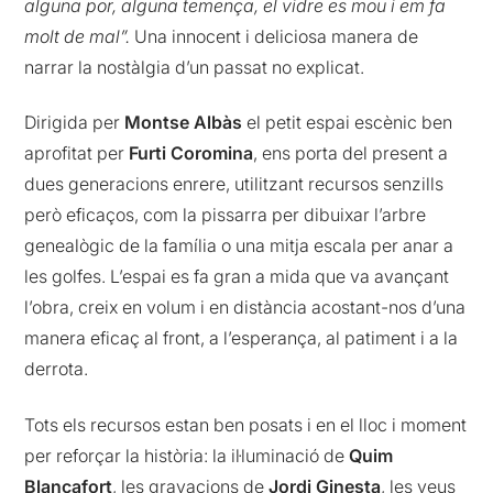
alguna por, alguna temença, el vidre es mou i em fa
molt de mal”.
Una innocent i deliciosa manera de
narrar la nostàlgia d’un passat no explicat.
Dirigida per
Montse Albàs
el petit espai escènic ben
aprofitat per
Furti Coromina
, ens porta del present a
dues generacions enrere, utilitzant recursos senzills
però eficaços, com la pissarra per dibuixar l’arbre
genealògic de la família o una mitja escala per anar a
les golfes. L’espai es fa gran a mida que va avançant
l’obra, creix en volum i en distància acostant-nos d’una
manera eficaç al front, a l’esperança, al patiment i a la
derrota.
Tots els recursos estan ben posats i en el lloc i moment
per reforçar la història: la il·luminació de
Quim
Blancafort
, les gravacions de
Jordi Ginesta
, les veus