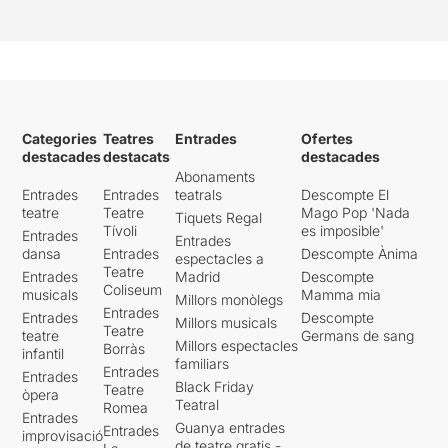
Categories
Teatres
Entrades
Ofertes
destacades
destacats
destacades
Abonaments
Entrades
Entrades
teatrals
Descompte El
teatre
Teatre
Mago Pop 'Nada
Tiquets Regal
Tívoli
es imposible'
Entrades
Entrades
dansa
Entrades
Descompte Ànima
espectacles a
Teatre
Entrades
Madrid
Descompte
Coliseum
musicals
Mamma mia
Millors monòlegs
Entrades
Entrades
Descompte
Millors musicals
Teatre
teatre
Germans de sang
Millors espectacles
Borràs
infantil
familiars
Entrades
Entrades
Black Friday
Teatre
òpera
Teatral
Romea
Entrades
Guanya entrades
Entrades
improvisació
de teatre gratis -