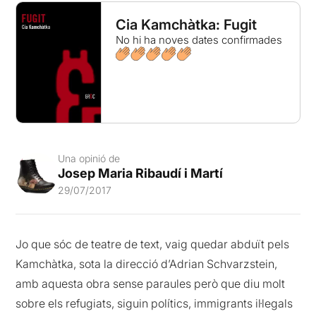
Cia Kamchàtka: Fugit
No hi ha noves dates confirmades
Una opinió de
Josep Maria Ribaudí i Martí
29/07/2017
Jo que sóc de teatre de text, vaig quedar abduït pels
Kamchàtka, sota la direcció d’Adrian Schvarzstein,
amb aquesta obra sense paraules però que diu molt
sobre els refugiats, siguin polítics, immigrants il·legals