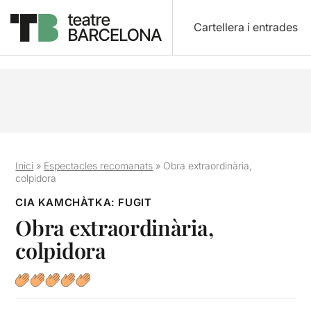
Cartellera i entrades
Inici
»
Espectacles recomanats
»
Obra extraordinària,
colpidora
CIA KAMCHÀTKA: FUGIT
Obra extraordinària,
colpidora