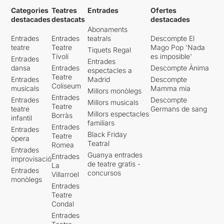
Categories
Teatres
Entrades
Ofertes
destacades
destacats
destacades
Abonaments
Entrades
Entrades
teatrals
Descompte El
teatre
Teatre
Mago Pop 'Nada
Tiquets Regal
Tívoli
es imposible'
Entrades
Entrades
dansa
Entrades
Descompte Ànima
espectacles a
Teatre
Entrades
Madrid
Descompte
Coliseum
musicals
Mamma mia
Millors monòlegs
Entrades
Entrades
Descompte
Millors musicals
Teatre
teatre
Germans de sang
Millors espectacles
Borràs
infantil
familiars
Entrades
Entrades
Black Friday
Teatre
òpera
Teatral
Romea
Entrades
Guanya entrades
Entrades
improvisació
de teatre gratis -
La
Entrades
concursos
Villarroel
monòlegs
Entrades
Teatre
Condal
Entrades