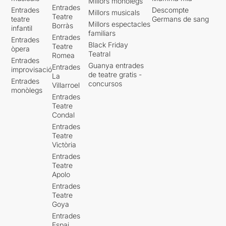
Millors monòlegs
Entrades
Entrades
Descompte
Millors musicals
Teatre
teatre
Germans de sang
Millors espectacles
Borràs
infantil
familiars
Entrades
Entrades
Black Friday
Teatre
òpera
Teatral
Romea
Entrades
Guanya entrades
Entrades
improvisació
de teatre gratis -
La
Entrades
concursos
Villarroel
monòlegs
Entrades
Teatre
Condal
Entrades
Teatre
Victòria
Entrades
Teatre
Apolo
Entrades
Teatre
Goya
Entrades
Espai