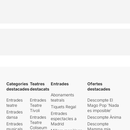
Categories
Teatres
Entrades
Ofertes
destacades
destacats
destacades
Abonaments
Entrades
Entrades
teatrals
Descompte El
teatre
Teatre
Mago Pop 'Nada
Tiquets Regal
Tívoli
es imposible'
Entrades
Entrades
dansa
Entrades
Descompte Ànima
espectacles a
Teatre
Entrades
Madrid
Descompte
Coliseum
musicals
Mamma mia