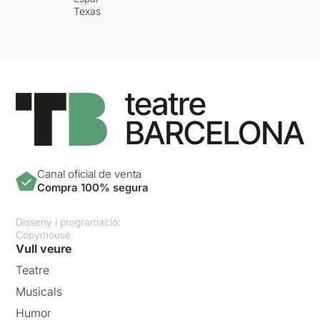
Texas
Canal oficial de venta
Compra 100% segura
Disseny i programació:
Copymouse
Vull veure
Teatre
Musicals
Humor