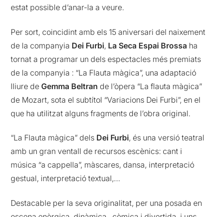
estat possible d’anar-la a veure.
Per sort, coincidint amb els 15 aniversari del naixement
de la companyia
Dei Furbi
,
La
Seca Espai Brossa
ha
tornat a programar un dels espectacles més premiats
de la companyia : “La Flauta màgica”, una adaptació
lliure de
Gemma Beltran
de l’òpera “La flauta màgica”
de Mozart, sota el subtítol “Variacions Dei Furbi”, en el
que ha utilitzat alguns fragments de l’obra original.
“La Flauta màgica” dels
Dei Furbi
, és una versió teatral
amb un gran ventall de recursos escènics: cant i
música “a cappella”, màscares, dansa, interpretació
gestual, interpretació textual,…
Destacable per la seva originalitat, per una posada en
escena enèrgica, dinàmica , còmica i divertida, i uns