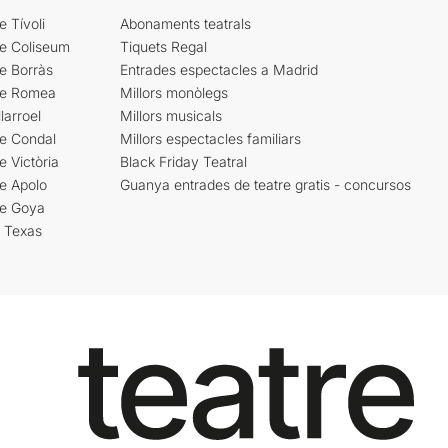
e Tívoli
Abonaments teatrals
re Coliseum
Tiquets Regal
e Borràs
Entrades espectacles a Madrid
re Romea
Millors monòlegs
larroel
Millors musicals
re Condal
Millors espectacles familiars
e Victòria
Black Friday Teatral
e Apolo
Guanya entrades de teatre gratis - concursos
re Goya
i Texas