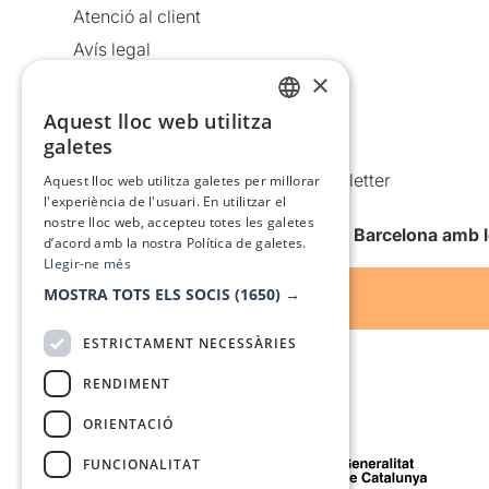
Atenció al client
Avís legal
×
Política de privacitat
Política de cookies
Aquest lloc web utilitza
CATALAN
galetes
Condicions d’ús
SPANISH
Comunicacions comercials i Newsletter
Aquest lloc web utilitza galetes per millorar
l'experiència de l'usuari. En utilitzar el
Anuncia’t
nostre lloc web, accepteu totes les galetes
Vull rebre la newsletter de Teatre Barcelona amb 
d’acord amb la nostra Política de galetes.
Llegir-ne més
MOSTRA TOTS ELS SOCIS
(1650) →
ESTRICTAMENT NECESSÀRIES
RENDIMENT
ORIENTACIÓ
Amb el suport de
FUNCIONALITAT