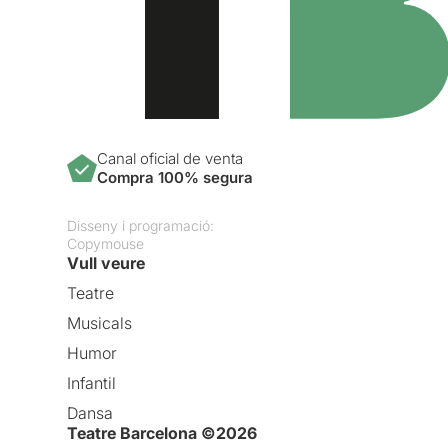
Canal oficial de venta
Compra 100% segura
Disseny i programació:
Copymouse
Vull veure
Teatre
Musicals
Humor
Infantil
Dansa
Teatre Barcelona ©2026