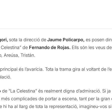
ori,
sota la direcció de
Jaume Policarpo,
es posen dins
 Celestina” de
Fernando de Rojas.
Ells són les veus de 
, Areúsa, Tristán.
incipal és l’avarícia. Tota la trama gira al voltant de l’e
ulació.
o
de “La Celestina” és realment digna d’admiració. Si ja 
és complicades de portar a escena, tant per la gran q
hi ha al llarg de tota la representació, imagineu-vos s