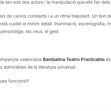
de tan sols dos actors i la manipulació que ells fan del
ctes de canvis constants i a un ritme trepidant. Un text 
està cuidat al mínim detall: il·luminació, escenografia, mú
personatge, les veus, el gest.
companyia valenciana
Bambalina Teatro Practicable
és 
s admirables de la literatura universal.
es funcions!!!