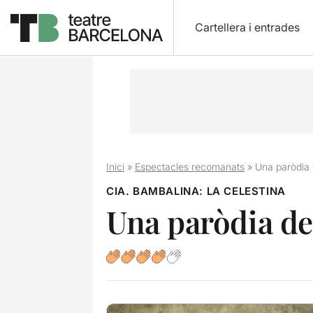
Cartellera i entrades
Inici
»
Espectacles recomanats
»
Una paròdia 
CIA. BAMBALINA: LA CELESTINA
Una paròdia de