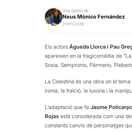
Una opinió de
Neus Mònico Fernández
21/01/2019
Els actors
Águeda Llorca i
Pau Greg
apareixen en la tragicomèdia de “La
Sosia, Sempronio, Pármeno, Pleberio
La Celestina és una obra on el tema pr
ironia, la traïció, la luxúria i la manip
L’adaptació que fa
Jaume Policarp
Rojas
està considerada com una de m
constants canvis de personatges que 