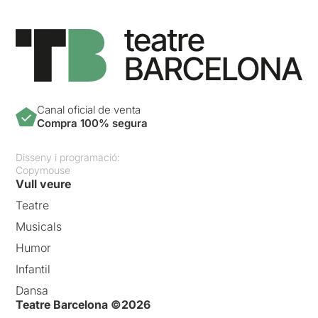
Canal oficial de venta
Compra 100% segura
Disseny i programació:
Copymouse
Vull veure
Teatre
Musicals
Humor
Infantil
Dansa
Teatre Barcelona ©2026