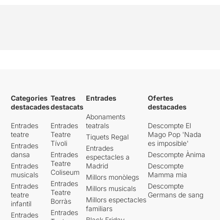
Categories
Teatres
Entrades
Ofertes
destacades
destacats
destacades
Abonaments
Entrades
Entrades
teatrals
Descompte El
teatre
Teatre
Mago Pop 'Nada
Tiquets Regal
Tívoli
es imposible'
Entrades
Entrades
dansa
Entrades
Descompte Ànima
espectacles a
Teatre
Entrades
Madrid
Descompte
Coliseum
musicals
Mamma mia
Millors monòlegs
Entrades
Entrades
Descompte
Millors musicals
Teatre
teatre
Germans de sang
Millors espectacles
Borràs
infantil
familiars
Entrades
Entrades
Black Friday