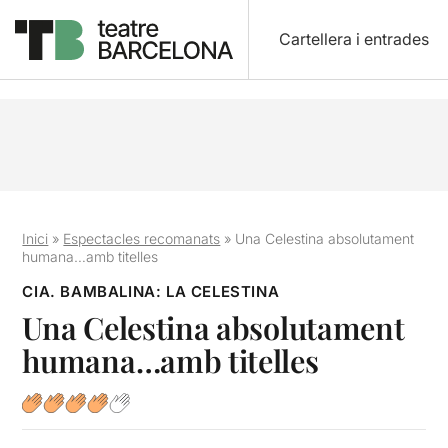
Cartellera i entrades
Inici
»
Espectacles recomanats
»
Una Celestina absolutament
humana…amb titelles
CIA. BAMBALINA: LA CELESTINA
Una Celestina absolutament
humana…amb titelles