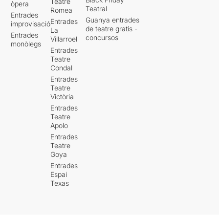
Teatre
òpera
Teatral
Romea
Entrades
Guanya entrades
Entrades
improvisació
de teatre gratis -
La
Entrades
concursos
Villarroel
monòlegs
Entrades
Teatre
Condal
Entrades
Teatre
Victòria
Entrades
Teatre
Apolo
Entrades
Teatre
Goya
Entrades
Espai
Texas