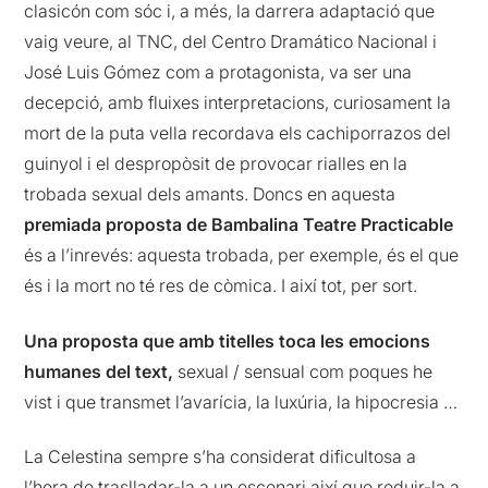
clasicón com sóc i, a més, la darrera adaptació que
vaig veure, al TNC, del Centro Dramático Nacional i
José Luis Gómez com a protagonista, va ser una
decepció, amb fluixes interpretacions, curiosament la
mort de la puta vella recordava els cachiporrazos del
guinyol i el despropòsit de provocar rialles en la
trobada sexual dels amants. Doncs en aquesta
premiada proposta de Bambalina Teatre Practicable
és a l’inrevés: aquesta trobada, per exemple, és el que
és i la mort no té res de còmica. I així tot, per sort.
Una proposta que amb titelles toca les emocions
humanes del text,
sexual / sensual com poques he
vist i que transmet l’avarícia, la luxúria, la hipocresia …
La Celestina sempre s’ha considerat dificultosa a
l’hora de traslladar-la a un escenari així que reduir-la a