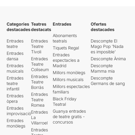
Categories
Teatres
Entrades
Ofertes
destacades
destacats
destacades
Abonaments
Entrades
Entrades
teatrals
Descompte El
teatre
Teatre
Mago Pop 'Nada
Tiquets Regal
Tívoli
es imposible'
Entrades
Entrades
dansa
Entrades
Descompte Ànima
espectacles a
Teatre
Entrades
Madrid
Descompte
Coliseum
musicals
Mamma mia
Millors monòlegs
Entrades
Entrades
Descompte
Millors musicals
Teatre
teatre
Germans de sang
Millors espectacles
Borràs
infantil
familiars
Entrades
Entrades
Black Friday
Teatre
òpera
Teatral
Romea
Entrades
Guanya entrades
Entrades
improvisació
de teatre gratis -
La
Entrades
concursos
Villarroel
monòlegs
Entrades