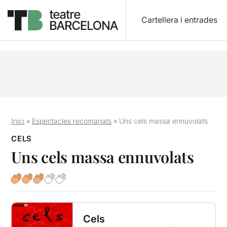
Cartellera i entrades
Inici
»
Espectacles recomanats
»
Uns cels massa ennuvolats
CELS
Uns cels massa ennuvolats
Cels