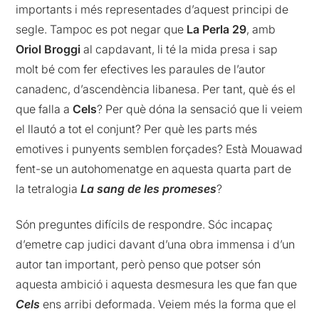
importants i més representades d’aquest principi de
segle. Tampoc es pot negar que
La Perla 29
, amb
Oriol Broggi
al capdavant, li té la mida presa i sap
molt bé com fer efectives les paraules de l’autor
canadenc, d’ascendència libanesa. Per tant, què és el
que falla a
Cels
? Per què dóna la sensació que li veiem
el llautó a tot el conjunt? Per què les parts més
emotives i punyents semblen forçades? Està Mouawad
fent-se un autohomenatge en aquesta quarta part de
la tetralogia
La sang de les promeses
?
Són preguntes difícils de respondre. Sóc incapaç
d’emetre cap judici davant d’una obra immensa i d’un
autor tan important, però penso que potser són
aquesta ambició i aquesta desmesura les que fan que
Cels
ens arribi deformada. Veiem més la forma que el