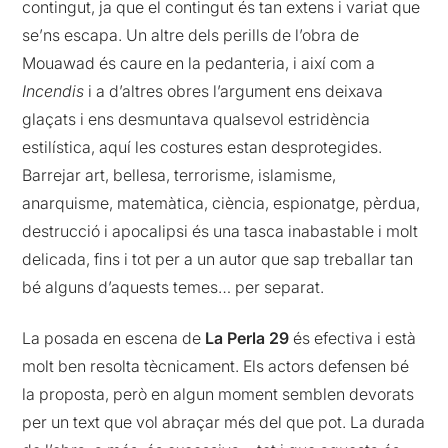
contingut, ja que el contingut és tan extens i variat que
se’ns escapa. Un altre dels perills de l’obra de
Mouawad és caure en la pedanteria, i així com a
Incendis
i a d’altres obres l’argument ens deixava
glaçats i ens desmuntava qualsevol estridència
estilística, aquí les costures estan desprotegides.
Barrejar art, bellesa, terrorisme, islamisme,
anarquisme, matemàtica, ciència, espionatge, pèrdua,
destrucció i apocalipsi és una tasca inabastable i molt
delicada, fins i tot per a un autor que sap treballar tan
bé alguns d’aquests temes… per separat.
La posada en escena de
La Perla 29
és efectiva i està
molt ben resolta tècnicament. Els actors defensen bé
la proposta, però en algun moment semblen devorats
per un text que vol abraçar més del que pot. La durada