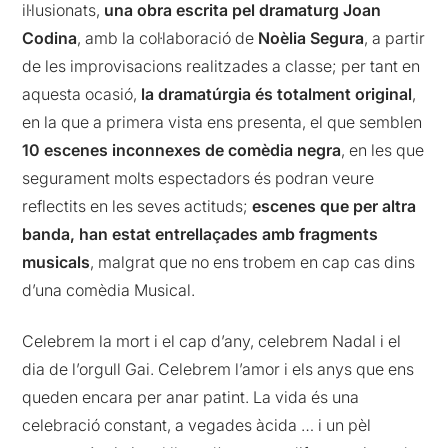
il·lusionats,
una obra escrita pel dramaturg Joan
Codina
, amb la col·laboració de
Noèlia Segura
, a partir
de les improvisacions realitzades a classe; per tant en
aquesta ocasió,
la dramatúrgia és totalment original
,
en la que a primera vista ens presenta, el que semblen
10 escenes inconnexes de comèdia negra
, en les que
segurament molts espectadors és podran veure
reflectits en les seves actituds;
escenes que per altra
banda, han estat entrellaçades amb fragments
musicals
, malgrat que no ens trobem en cap cas dins
d’una comèdia Musical.
Celebrem la mort i el cap d’any, celebrem Nadal i el
dia de l’orgull Gai. Celebrem l’amor i els anys que ens
queden encara per anar patint. La vida és una
celebració constant, a vegades àcida … i un pèl