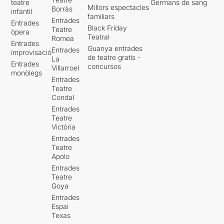
teatre
Germans de sang
Millors espectacles
Borràs
infantil
familiars
Entrades
Entrades
Black Friday
Teatre
òpera
Teatral
Romea
Entrades
Guanya entrades
Entrades
improvisació
de teatre gratis -
La
Entrades
concursos
Villarroel
monòlegs
Entrades
Teatre
Condal
Entrades
Teatre
Victòria
Entrades
Teatre
Apolo
Entrades
Teatre
Goya
Entrades
Espai
Texas