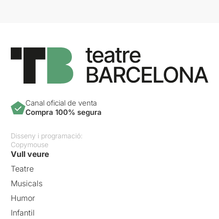
Canal oficial de venta
Compra 100% segura
Disseny i programació:
Copymouse
Vull veure
Teatre
Musicals
Humor
Infantil