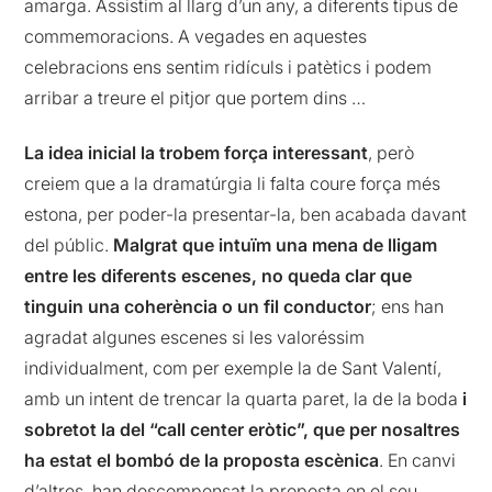
amarga. Assistim al llarg d’un any, a diferents tipus de
commemoracions. A vegades en aquestes
celebracions ens sentim ridículs i patètics i podem
arribar a treure el pitjor que portem dins …
La idea inicial la trobem força interessant
, però
creiem que a la dramatúrgia li falta coure força més
estona, per poder-la presentar-la, ben acabada davant
del públic.
Malgrat que intuïm una mena de lligam
entre les diferents escenes, no queda clar que
tinguin una coherència o un fil conductor
; ens han
agradat algunes escenes si les valoréssim
individualment, com per exemple la de Sant Valentí,
amb un intent de trencar la quarta paret, la de la boda
i
sobretot la del “call center eròtic”, que per nosaltres
ha estat el bombó de la proposta escènica
. En canvi
d’altres, han descompensat la proposta en el seu