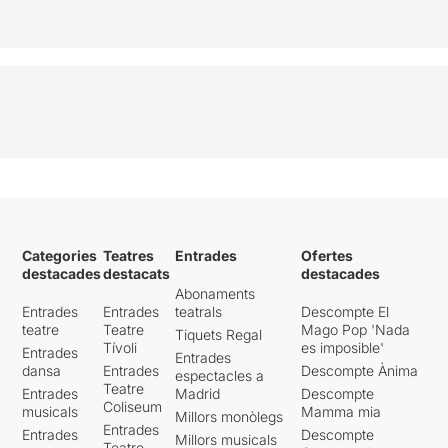
Categories
Teatres
Entrades
Ofertes
destacades
destacats
destacades
Abonaments
Entrades
Entrades
teatrals
Descompte El
teatre
Teatre
Mago Pop 'Nada
Tiquets Regal
Tívoli
es imposible'
Entrades
Entrades
dansa
Entrades
Descompte Ànima
espectacles a
Teatre
Entrades
Madrid
Descompte
Coliseum
musicals
Mamma mia
Millors monòlegs
Entrades
Entrades
Descompte
Millors musicals
Teatre