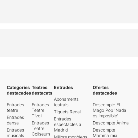
Categories
Teatres
Entrades
Ofertes
destacades
destacats
destacades
Abonaments
Entrades
Entrades
teatrals
Descompte El
teatre
Teatre
Mago Pop 'Nada
Tiquets Regal
Tívoli
es imposible'
Entrades
Entrades
dansa
Entrades
Descompte Ànima
espectacles a
Teatre
Entrades
Madrid
Descompte
Coliseum
musicals
Mamma mia
Millors monòlegs