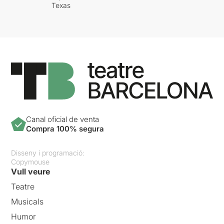
Texas
Canal oficial de venta
Compra 100% segura
Disseny i programació:
Copymouse
Vull veure
Teatre
Musicals
Humor