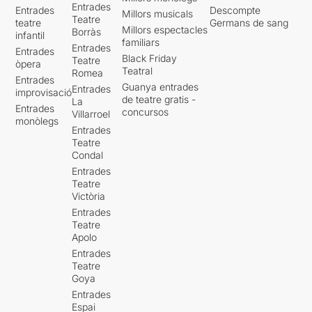
Entrades
Entrades
Descompte
Millors musicals
Teatre
teatre
Germans de sang
Millors espectacles
Borràs
infantil
familiars
Entrades
Entrades
Black Friday
Teatre
òpera
Teatral
Romea
Entrades
Guanya entrades
Entrades
improvisació
de teatre gratis -
La
Entrades
concursos
Villarroel
monòlegs
Entrades
Teatre
Condal
Entrades
Teatre
Victòria
Entrades
Teatre
Apolo
Entrades
Teatre
Goya
Entrades
Espai