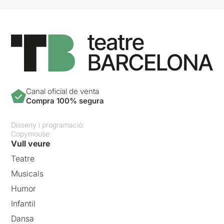
Canal oficial de venta
Compra 100% segura
Disseny i programació:
Copymouse
Vull veure
Teatre
Musicals
Humor
Infantil
Dansa