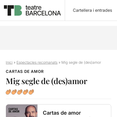
Cartellera i entrades
Inici
»
Espectacles recomanats
»
Mig segle de (des)amor
CARTAS DE AMOR
Mig segle de (des)amor
Cartas de amor