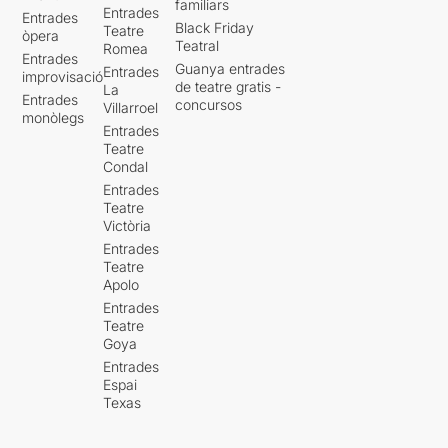
familiars
Entrades
Entrades
Black Friday
Teatre
òpera
Teatral
Romea
Entrades
Guanya entrades
Entrades
improvisació
de teatre gratis -
La
Entrades
concursos
Villarroel
monòlegs
Entrades
Teatre
Condal
Entrades
Teatre
Victòria
Entrades
Teatre
Apolo
Entrades
Teatre
Goya
Entrades
Espai
Texas