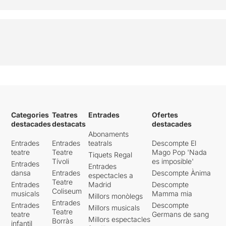
Categories
Teatres
Entrades
Ofertes
destacades
destacats
destacades
Abonaments
Entrades
Entrades
teatrals
Descompte El
teatre
Teatre
Mago Pop 'Nada
Tiquets Regal
Tívoli
es imposible'
Entrades
Entrades
dansa
Entrades
Descompte Ànima
espectacles a
Teatre
Entrades
Madrid
Descompte
Coliseum
musicals
Mamma mia
Millors monòlegs
Entrades
Entrades
Descompte
Millors musicals
Teatre
teatre
Germans de sang
Millors espectacles
Borràs
infantil