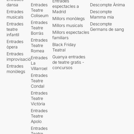
Entrades
dansa
Entrades
Descompte Ànima
espectacles a
Teatre
Entrades
Madrid
Descompte
Coliseum
musicals
Mamma mia
Millors monòlegs
Entrades
Entrades
Descompte
Millors musicals
Teatre
teatre
Germans de sang
Millors espectacles
Borràs
infantil
familiars
Entrades
Entrades
Black Friday
Teatre
òpera
Teatral
Romea
Entrades
Guanya entrades
Entrades
improvisació
de teatre gratis -
La
Entrades
concursos
Villarroel
monòlegs
Entrades
Teatre
Condal
Entrades
Teatre
Victòria
Entrades
Teatre
Apolo
Entrades
Teatre