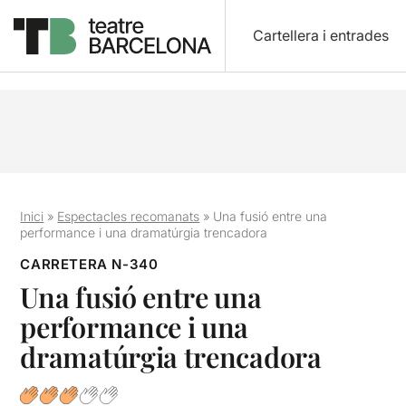
Cartellera i entrades
Inici
»
Espectacles recomanats
»
Una fusió entre una
performance i una dramatúrgia trencadora
CARRETERA N-340
Una fusió entre una
performance i una
dramatúrgia trencadora