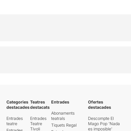
Categories
Teatres
Entrades
Ofertes
destacades
destacats
destacades
Abonaments
Entrades
Entrades
teatrals
Descompte El
teatre
Teatre
Mago Pop 'Nada
Tiquets Regal
Tívoli
es imposible'
Entrades