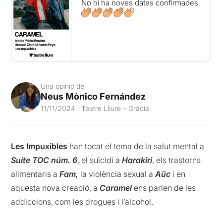
No hi ha noves dates confirmades
Una opinió de
Neus Mònico Fernández
11/11/2024 · Teatre Lliure – Gràcia
Les Impuxibles
han tocat el tema de la salut mental a
Suite TOC núm. 6
, el suïcidi a
Harakiri
, els trastorns
alimentaris a
Fam,
la violència sexual a
Aüc
i en
aquesta nova creació, a
Caramel
ens parlen de les
addiccions, com les drogues i l’alcohol.