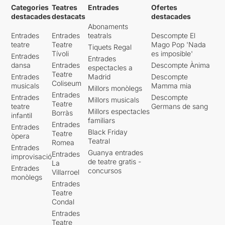
Categories
Teatres
Entrades
Ofertes
destacades
destacats
destacades
Abonaments
Entrades
Entrades
teatrals
Descompte El
teatre
Teatre
Mago Pop 'Nada
Tiquets Regal
Tívoli
es imposible'
Entrades
Entrades
dansa
Entrades
Descompte Ànima
espectacles a
Teatre
Entrades
Madrid
Descompte
Coliseum
musicals
Mamma mia
Millors monòlegs
Entrades
Entrades
Descompte
Millors musicals
Teatre
teatre
Germans de sang
Millors espectacles
Borràs
infantil
familiars
Entrades
Entrades
Black Friday
Teatre
òpera
Teatral
Romea
Entrades
Guanya entrades
Entrades
improvisació
de teatre gratis -
La
Entrades
concursos
Villarroel
monòlegs
Entrades
Teatre
Condal
Entrades
Teatre