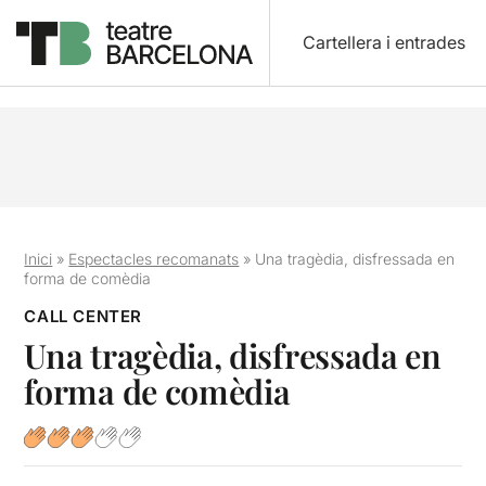
Cartellera i entrades
Inici
»
Espectacles recomanats
»
Una tragèdia, disfressada en
forma de comèdia
CALL CENTER
Una tragèdia, disfressada en
forma de comèdia