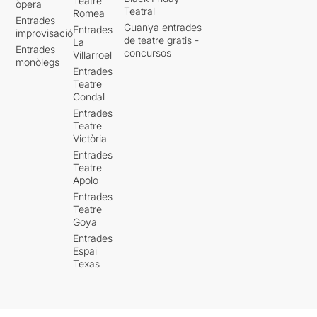
Teatre
òpera
Teatral
Romea
Entrades
Guanya entrades
Entrades
improvisació
de teatre gratis -
La
Entrades
concursos
Villarroel
monòlegs
Entrades
Teatre
Condal
Entrades
Teatre
Victòria
Entrades
Teatre
Apolo
Entrades
Teatre
Goya
Entrades
Espai
Texas