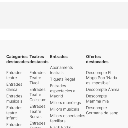
Categories
Teatres
Entrades
Ofertes
destacades
destacats
destacades
Abonaments
Entrades
Entrades
teatrals
Descompte El
teatre
Teatre
Mago Pop 'Nada
Tiquets Regal
Tívoli
es imposible'
Entrades
Entrades
dansa
Entrades
Descompte Ànima
espectacles a
Teatre
Entrades
Madrid
Descompte
Coliseum
musicals
Mamma mia
Millors monòlegs
Entrades
Entrades
Descompte
Millors musicals
Teatre
teatre
Germans de sang
Millors espectacles
Borràs
infantil
familiars
Entrades
Entrades
Black Friday