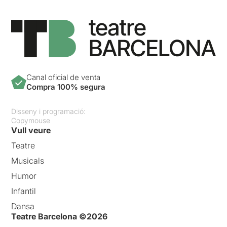
Canal oficial de venta
Compra 100% segura
Disseny i programació:
Copymouse
Vull veure
Teatre
Musicals
Humor
Infantil
Dansa
Teatre Barcelona ©2026