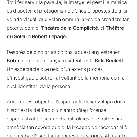
Tot i fer servir la paraula, la imatge, el gest i la música
es disputen el protagonisme d’unes propostes de gran
volada visual, que volen emmirallar-se en creadors tan
potents com el
Théâtre de la Complicité
, el
Théâtre
du Soleil
o
Robert Lepage.
Després de cinc produccions, aquest any estrenen
Búho
, com a companyia resident de la
Sala Beckett
.
Un espectacle que neix d’un extens procés
d’investigació sobre i al voltant de la memòria com a
nucli identitari de la persona.
Amb aquest objectiu, l’espectacle desenvolupa dues
històries: la del Pablo, un antropòleg forense
especialitzat en jaciments paleolítics que pateix una
amnèsia tan severa que el fa incapaç de recordar allò
que acaba d’escoltar fa només uns segons. Al mateix