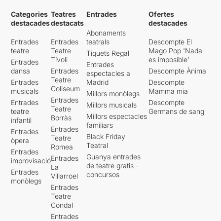
Categories
Teatres
Entrades
Ofertes
destacades
destacats
destacades
Abonaments
Entrades
Entrades
teatrals
Descompte El
teatre
Teatre
Mago Pop 'Nada
Tiquets Regal
Tívoli
es imposible'
Entrades
Entrades
dansa
Entrades
Descompte Ànima
espectacles a
Teatre
Entrades
Madrid
Descompte
Coliseum
musicals
Mamma mia
Millors monòlegs
Entrades
Entrades
Descompte
Millors musicals
Teatre
teatre
Germans de sang
Millors espectacles
Borràs
infantil
familiars
Entrades
Entrades
Black Friday
Teatre
òpera
Teatral
Romea
Entrades
Guanya entrades
Entrades
improvisació
de teatre gratis -
La
Entrades
concursos
Villarroel
monòlegs
Entrades
Teatre
Condal
Entrades