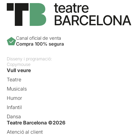
Canal oficial de venta
Compra 100% segura
Disseny i programació:
Copymouse
Vull veure
Teatre
Musicals
Humor
Infantil
Dansa
Teatre Barcelona ©2026
Atenció al client