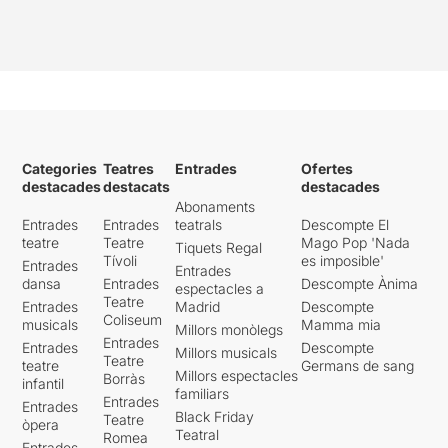
Categories
Teatres
Entrades
Ofertes
destacades
destacats
destacades
Abonaments
Entrades
Entrades
teatrals
Descompte El
teatre
Teatre
Mago Pop 'Nada
Tiquets Regal
Tívoli
es imposible'
Entrades
Entrades
dansa
Entrades
Descompte Ànima
espectacles a
Teatre
Entrades
Madrid
Descompte
Coliseum
musicals
Mamma mia
Millors monòlegs
Entrades
Entrades
Descompte
Millors musicals
Teatre
teatre
Germans de sang
Millors espectacles
Borràs
infantil
familiars
Entrades
Entrades
Black Friday
Teatre
òpera
Teatral
Romea
Entrades