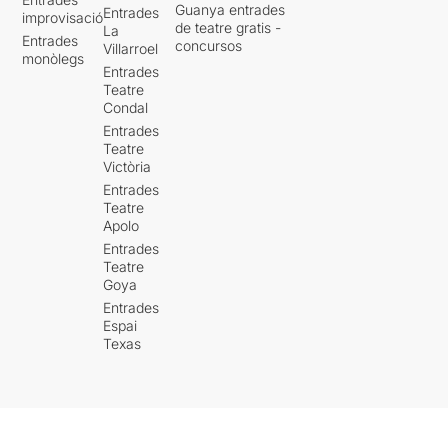
Guanya entrades
Entrades
improvisació
de teatre gratis -
La
Entrades
concursos
Villarroel
monòlegs
Entrades
Teatre
Condal
Entrades
Teatre
Victòria
Entrades
Teatre
Apolo
Entrades
Teatre
Goya
Entrades
Espai
Texas