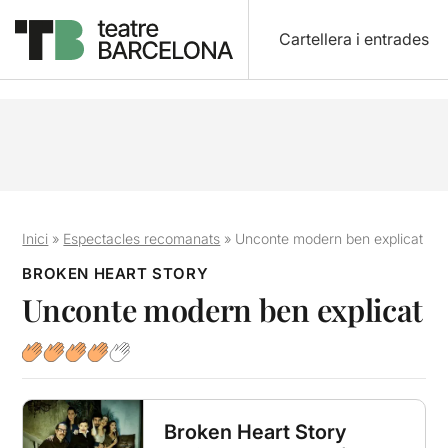
Cartellera i entrades
Inici
»
Espectacles recomanats
»
Unconte modern ben explicat
BROKEN HEART STORY
Unconte modern ben explicat
Broken Heart Story