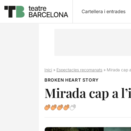
Cartellera i entrades
Inici
»
Espectacles recomanats
»
Mirada cap a l
BROKEN HEART STORY
Mirada cap a l’i