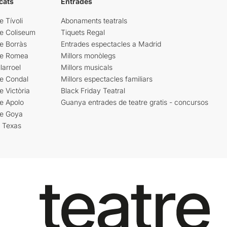
cats
Entrades
e Tívoli
Abonaments teatrals
re Coliseum
Tiquets Regal
e Borràs
Entrades espectacles a Madrid
re Romea
Millors monòlegs
larroel
Millors musicals
re Condal
Millors espectacles familiars
e Victòria
Black Friday Teatral
e Apolo
Guanya entrades de teatre gratis - concursos
re Goya
i Texas