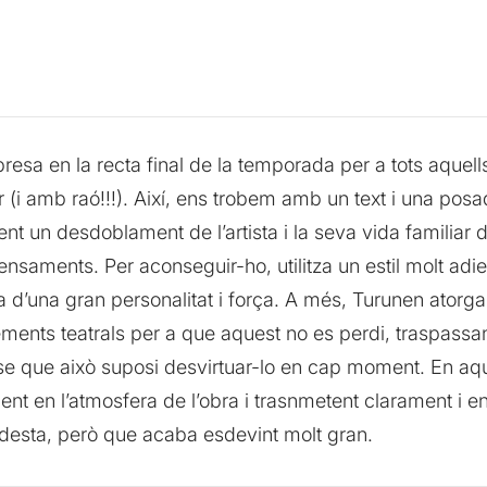
resa en la recta final de la temporada per a tots aquel
ir (i amb raó!!!). Així, ens trobem amb un text i una p
 fent un desdoblament de l’artista i la seva vida familiar
nsaments. Per aconseguir-ho, utilitza un estil molt adi
 d’una gran personalitat i força. A més, Turunen atorga 
ents teatrals per a que aquest no es perdi, traspassant
se que això suposi desvirtuar-lo en cap moment. En aque
ent en l’atmosfera de l’obra i trasnmetent clarament i e
desta, però que acaba esdevint molt gran.