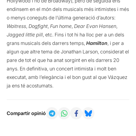
Hollywood i no de Broadway), però de seguida ens
endinsem en el món dels musicals més intimistes i més
o menys coneguts de l’última generació d’autors:
Waitress
,
Dogfight
,
Fun home
,
Dear Evan Hansen
,
Jagged little pill
, etc. Fins i tot hi ha lloc per a un dels
grans musicals dels darrers temps,
Hamilton
, i per a
algun que altre tema de Jonathan Larson, considerat el
pare de tot el que ha anat sorgint en els darrers 20
anys. En definitiva, un concert intimista i molt ben
executat, amb l’elegància i el bon gust al que Vázquez
ja ens té acostumats.
Compartir opinió