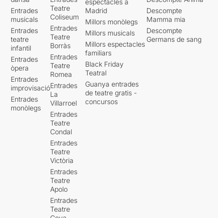
espectacles a
Teatre
Entrades
Madrid
Descompte
Coliseum
musicals
Mamma mia
Millors monòlegs
Entrades
Entrades
Descompte
Millors musicals
Teatre
teatre
Germans de sang
Millors espectacles
Borràs
infantil
familiars
Entrades
Entrades
Black Friday
Teatre
òpera
Teatral
Romea
Entrades
Guanya entrades
Entrades
improvisació
de teatre gratis -
La
Entrades
concursos
Villarroel
monòlegs
Entrades
Teatre
Condal
Entrades
Teatre
Victòria
Entrades
Teatre
Apolo
Entrades
Teatre
Goya