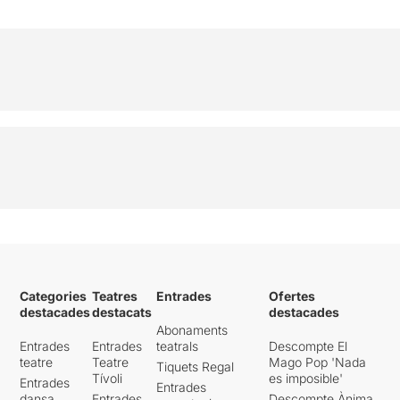
Categories
Teatres
Entrades
Ofertes
destacades
destacats
destacades
Abonaments
Entrades
Entrades
teatrals
Descompte El
teatre
Teatre
Mago Pop 'Nada
Tiquets Regal
Tívoli
es imposible'
Entrades
Entrades
dansa
Entrades
Descompte Ànima