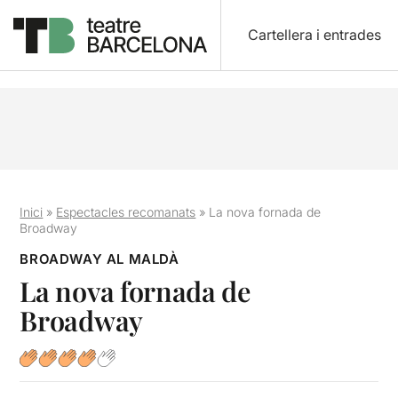
Cartellera i entrades
Inici
»
Espectacles recomanats
»
La nova fornada de
Broadway
BROADWAY AL MALDÀ
La nova fornada de
Broadway