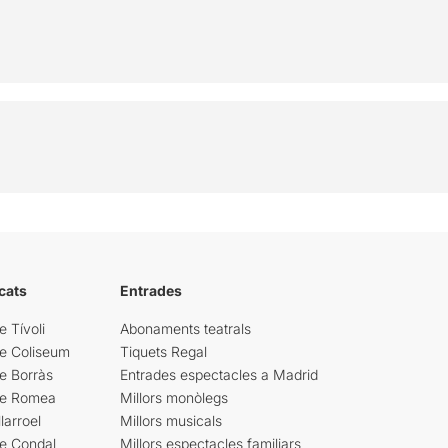
cats
Entrades
e Tívoli
Abonaments teatrals
re Coliseum
Tiquets Regal
e Borràs
Entrades espectacles a Madrid
re Romea
Millors monòlegs
larroel
Millors musicals
re Condal
Millors espectacles familiars