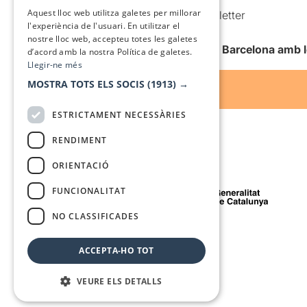
SPANISH
Aquest lloc web utilitza galetes per millorar
Comunicacions comercials i Newsletter
l'experiència de l'usuari. En utilitzar el
Anuncia’t
nostre lloc web, accepteu totes les galetes
Vull rebre la newsletter de Teatre Barcelona amb 
d’acord amb la nostra Política de galetes.
Llegir-ne més
MOSTRA TOTS ELS SOCIS
(1913) →
ESTRICTAMENT NECESSÀRIES
RENDIMENT
ORIENTACIÓ
Amb el suport de
FUNCIONALITAT
NO CLASSIFICADES
Mitjà de comunicació associat a
ACCEPTA-HO TOT
VEURE ELS DETALLS