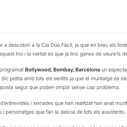
ar a descobrir a la Cia Dúo Fàcil, ja que en breu els t
quest trio i la veritat és que ja tinc ganes de veure’ls d
 programat
Bollywood, Bombay, Barcelona
un espectac
 dic petita amb tots els sentits ja que el muntatge és i
proposta segur que poden omplir sense cap problema.
i d’entrevistes i xerrades que han realitzat han anat m
i personatges que fan la delícia de tots els assistents.