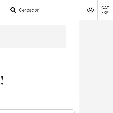
CAT
ESP
!