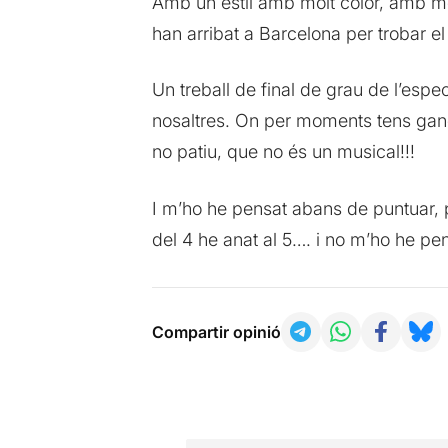
Amb un estil amb molt color, amb mo
han arribat a Barcelona per trobar el
Un treball de final de grau de l’espe
nosaltres. On per moments tens gane
no patiu, que no és un musical!!!
I m’ho he pensat abans de puntuar, 
del 4 he anat al 5…. i no m’ho he pe
Compartir opinió