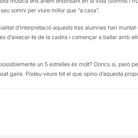
lta música ens anem endinsant en la vida (somnis i fru
 seu somni per viure millor que “a casa”.
cialitat d’Interpretació aquests tres alumnes han muntat 
s d’aixecar-te de la cadira i començar a ballar amb el
possiblemente un 5 estrelles és molt? Doncs si, però 
nsat gaire. Podeu veure tot el que opino d’aquesta pro