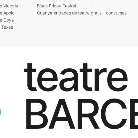
e Victòria
Black Friday Teatral
e Apolo
Guanya entrades de teatre gratis - concursos
re Goya
i Texas