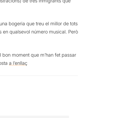
stracions) de tres inmigrants que
una bogeria que treu el millor de tots
ls en qualsevol número musical. Però
pel bon moment que m’han fet passar
posta
a l’enllaç