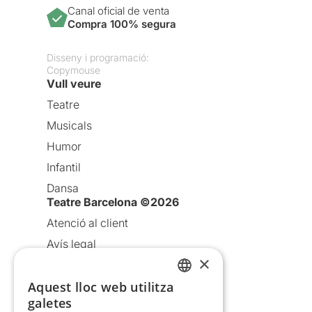
Canal oficial de venta
Compra 100% segura
Disseny i programació:
Copymouse
Vull veure
Teatre
Musicals
Humor
Infantil
Dansa
Teatre Barcelona ©2026
Atenció al client
Avís legal
×
Política de privacitat
Política de cookies
Aquest lloc web utilitza
CATALAN
galetes
Condicions d’ús