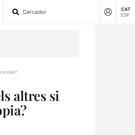
CAT
ESP
a pròpia?
s altres si
òpia?