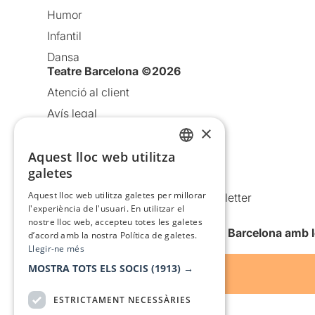
Humor
Infantil
Dansa
Teatre Barcelona ©2026
Atenció al client
Avís legal
×
Política de privacitat
Política de cookies
Aquest lloc web utilitza
CATALAN
galetes
Condicions d’ús
SPANISH
Aquest lloc web utilitza galetes per millorar
Comunicacions comercials i Newsletter
l'experiència de l'usuari. En utilitzar el
Anuncia’t
nostre lloc web, accepteu totes les galetes
Vull rebre la newsletter de Teatre Barcelona amb 
d’acord amb la nostra Política de galetes.
Llegir-ne més
MOSTRA TOTS ELS SOCIS
(1913) →
ESTRICTAMENT NECESSÀRIES