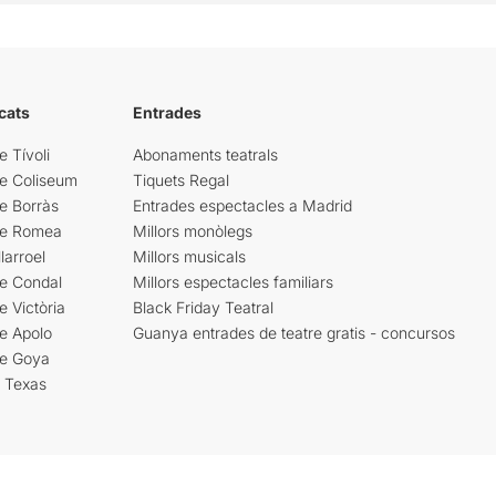
cats
Entrades
e Tívoli
Abonaments teatrals
re Coliseum
Tiquets Regal
e Borràs
Entrades espectacles a Madrid
re Romea
Millors monòlegs
larroel
Millors musicals
re Condal
Millors espectacles familiars
e Victòria
Black Friday Teatral
e Apolo
Guanya entrades de teatre gratis - concursos
re Goya
i Texas