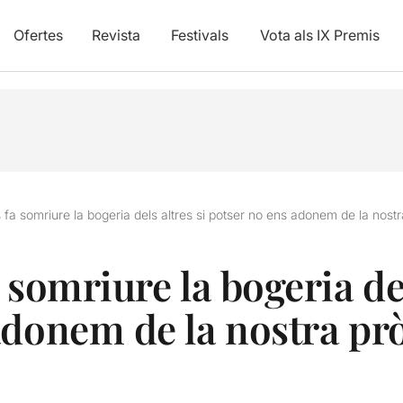
Ofertes
Revista
Festivals
Vota als IX Premis
 fa somriure la bogeria dels altres si potser no ens adonem de la nostr
 somriure la bogeria del
adonem de la nostra pr