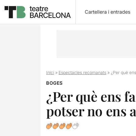
Cartellera i entrades
Inici
»
Espectacles recomanats
»
¿Per què ens
BOGES
¿Per què ens fa
potser no ens 