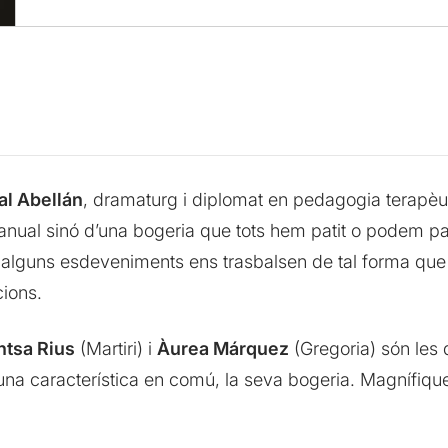
al Abellán
, dramaturg i diplomat en pedagogia terapèu
anual sinó d’una bogeria que tots hem patit o podem pa
 alguns esdeveniments ens trasbalsen de tal forma que
cions.
tsa Rius
(Martiri) i
Àurea Márquez
(Gregoria) són les
 característica en comú, la seva bogeria. Magnífique