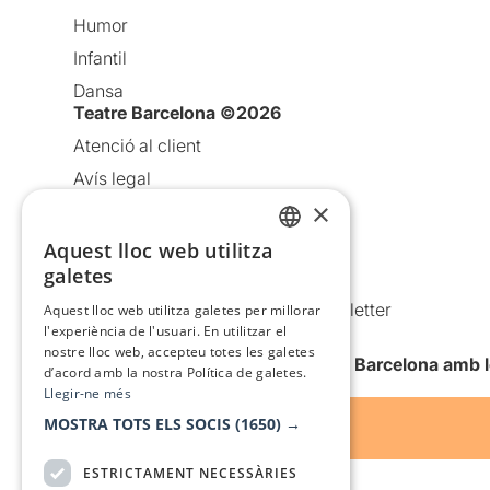
Humor
Infantil
Dansa
Teatre Barcelona ©2026
Atenció al client
Avís legal
×
Política de privacitat
Política de cookies
Aquest lloc web utilitza
CATALAN
galetes
Condicions d’ús
SPANISH
Comunicacions comercials i Newsletter
Aquest lloc web utilitza galetes per millorar
l'experiència de l'usuari. En utilitzar el
Anuncia’t
nostre lloc web, accepteu totes les galetes
Vull rebre la newsletter de Teatre Barcelona amb 
d’acord amb la nostra Política de galetes.
Llegir-ne més
MOSTRA TOTS ELS SOCIS
(1650) →
ESTRICTAMENT NECESSÀRIES