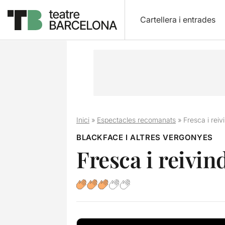
Cartellera i entrades
Inici
»
Espectacles recomanats
»
Fresca i reiv
BLACKFACE I ALTRES VERGONYES
Fresca i reivin