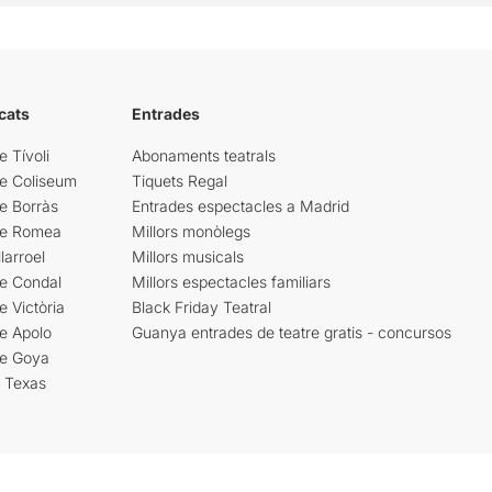
cats
Entrades
e Tívoli
Abonaments teatrals
re Coliseum
Tiquets Regal
e Borràs
Entrades espectacles a Madrid
re Romea
Millors monòlegs
larroel
Millors musicals
re Condal
Millors espectacles familiars
e Victòria
Black Friday Teatral
e Apolo
Guanya entrades de teatre gratis - concursos
re Goya
i Texas