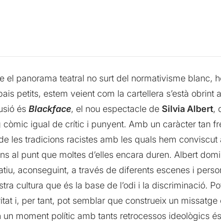
 el panorama teatral no surt del normativisme blanc, he
is petits, estem veient com la cartellera s’està obrint a 
usió és
Blackface
, el nou espectacle de
Silvia Albert
, 
òmic igual de crític i punyent. Amb un caràcter tan fres
 de les tradicions racistes amb les quals hem conviscut al
ns al punt que moltes d’elles encara duren. Albert domin
tiu, aconseguint, a través de diferents escenes i perso
a cultura que és la base de l’odi i la discriminació. Po
itat i, per tant, pot semblar que construeix un missatg
 un moment polític amb tants retrocessos ideològics és 