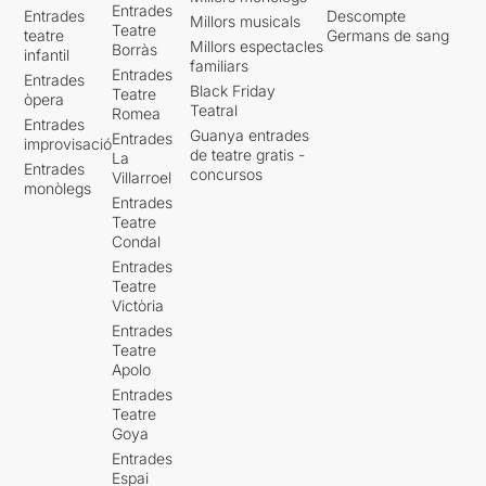
Entrades
Entrades
Descompte
Millors musicals
Teatre
teatre
Germans de sang
Millors espectacles
Borràs
infantil
familiars
Entrades
Entrades
Black Friday
Teatre
òpera
Teatral
Romea
Entrades
Guanya entrades
Entrades
improvisació
de teatre gratis -
La
Entrades
concursos
Villarroel
monòlegs
Entrades
Teatre
Condal
Entrades
Teatre
Victòria
Entrades
Teatre
Apolo
Entrades
Teatre
Goya
Entrades
Espai