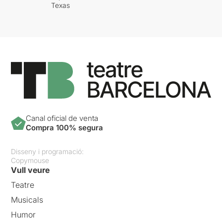
Texas
Canal oficial de venta
Compra 100% segura
Disseny i programació:
Copymouse
Vull veure
Teatre
Musicals
Humor