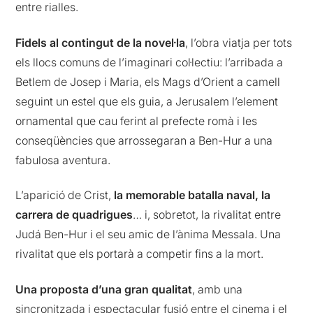
entre rialles.
Fidels al contingut de la novel·la
, l’obra viatja per tots
els llocs comuns de l’imaginari col·lectiu: l’arribada a
Betlem de Josep i Maria, els Mags d’Orient a camell
seguint un estel que els guia, a Jerusalem l’element
ornamental que cau ferint al prefecte romà i les
conseqüències que arrossegaran a Ben-Hur a una
fabulosa aventura.
L’aparició de Crist,
la memorable batalla naval, la
carrera de quadrigues
… i, sobretot, la rivalitat entre
Judá Ben-Hur i el seu amic de l’ànima Messala. Una
rivalitat que els portarà a competir fins a la mort.
Una proposta d’una gran qualitat
, amb una
sincronitzada i espectacular fusió entre el cinema i el