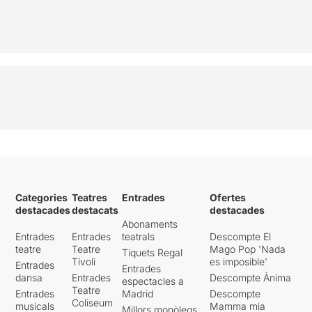
Categories
Teatres
Entrades
Ofertes
destacades
destacats
destacades
Abonaments
Entrades
Entrades
teatrals
Descompte El
teatre
Teatre
Mago Pop 'Nada
Tiquets Regal
Tívoli
es imposible'
Entrades
Entrades
dansa
Entrades
Descompte Ànima
espectacles a
Teatre
Entrades
Madrid
Descompte
Coliseum
musicals
Mamma mia
Millors monòlegs