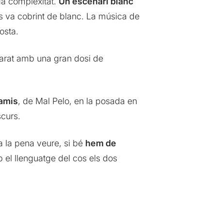
da complexitat.
Un escenari blanc
s va cobrint de blanc. La música de
osta.
arat amb una gran dosi de
amis
, de Mal Pelo, en la posada en
scurs.
 la pena veure, si bé
hem de
 el llenguatge del cos els dos