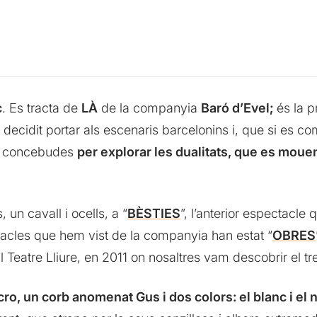
c
. Es tracta de
LÀ
de la companyia
Baró d’Evel;
és la p
ecidit portar als escenaris barcelonins i, que si es com
es concebudes
per explorar les dualitats, que es moue
un cavall i ocells, a “
BÈSTIES
”, l’anterior espectacl
ectacles que hem vist de la companyia han estat “
OBRES
l Teatre Lliure, en 2011 on nosaltres vam descobrir el tr
o, un corb anomenat Gus i dos colors: el blanc i el 