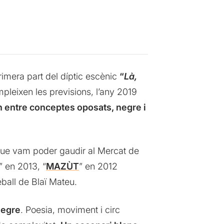
rimera part del díptic escènic
“
Là,
pleixen les previsions, l’any 2019
n entre conceptes oposats, negre i
e que vam poder gaudir al Mercat de
” en 2013, “
MAZÙT
” en 2012
eball de Blaï Mateu.
negre
. Poesia, moviment i circ