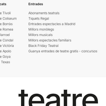
cats
Entrades
e Tívoli
Abonaments teatrals
re Coliseum
Tiquets Regal
e Borràs
Entrades espectacles a Madrid
re Romea
Millors monòlegs
larroel
Millors musicals
re Condal
Millors espectacles familiars
e Victòria
Black Friday Teatral
e Apolo
Guanya entrades de teatre gratis - concursos
re Goya
i Texas