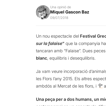
Una opinió de
Miquel Gascon Baz
09/07/2018
Un nou espectacle del
Festival Gre
sur la falaise
“
que la companyia ha d
tancaran amb “Falaise”. Dues pec
blanc
, equilibris i desequilibris.
Ja vam veure incorporació d’animals, 
les Flors l’any 2015. Els altres esp
ambdós al Mercat de les flors, i “
Ï”
a
Una peça per a dos humans, un micr