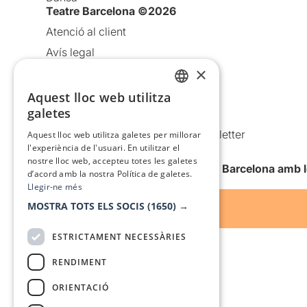
Teatre Barcelona ©2026
Atenció al client
Avís legal
×
Política de privacitat
Política de cookies
Aquest lloc web utilitza
CATALAN
galetes
Condicions d’ús
SPANISH
Comunicacions comercials i Newsletter
Aquest lloc web utilitza galetes per millorar
l'experiència de l'usuari. En utilitzar el
Anuncia’t
nostre lloc web, accepteu totes les galetes
Vull rebre la newsletter de Teatre Barcelona amb 
d’acord amb la nostra Política de galetes.
Llegir-ne més
MOSTRA TOTS ELS SOCIS
(1650) →
ESTRICTAMENT NECESSÀRIES
RENDIMENT
ORIENTACIÓ
Amb el suport de