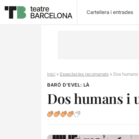
Cartellera i entrades
Inici
»
Espectacles recomanats
»
Dos humans 
BARÓ D'EVEL: LÀ
Dos humans i 