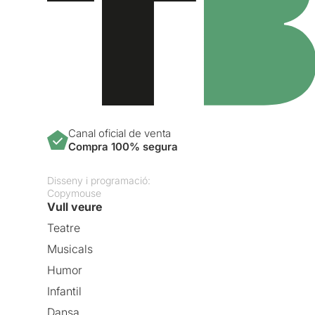
Canal oficial de venta
Compra 100% segura
Disseny i programació:
Copymouse
Vull veure
Teatre
Musicals
Humor
Infantil
Dansa