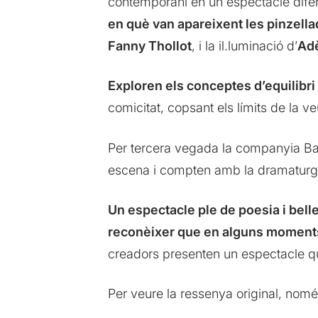
contemporani en un espectacle difer
en què van apareixent les pinzell
Fanny Thollot
, i la il.luminació d’
Adè
Exploren els conceptes d’equilibri 
comicitat, copsant els límits de la 
Per tercera vegada la companyia Bar
escena i compten amb la dramatur
Un espectacle ple de poesia i belle
reconèixer que en alguns moments 
creadors presenten un espectacle q
Per veure la ressenya original, nom