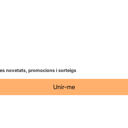
les novetats, promocions i sorteigs
Unir-me