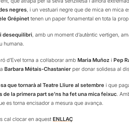
ent, que atrapa per la seva senzillesa i alhora extrema
ades negres
, i un vestuari negre que de mica en mica e
le Grépinet
tenen un paper fonamental en tota la prop
i desequilibri
, amb un moment d’autèntic vertigen, am
veu humana.
ó d’Evel torna a col·laborar amb
Maria Muñoz
i
Pep R
ga
Barbara Métais-Chastanier
per donar solidesa al di
sa que tornarà al Teatre Lliure al setembre
i que paga
de la primera part se’ns ha fet una mica feixuc
. Amb
ue es torna encisador a mesura que avança.
és cal clocar en aquest
ENLLAÇ