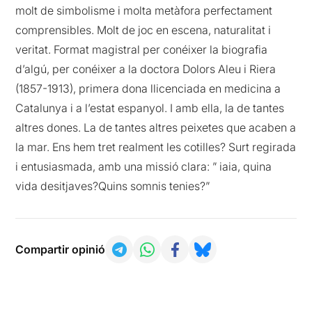
molt de simbolisme i molta metàfora perfectament
comprensibles. Molt de joc en escena, naturalitat i
veritat. Format magistral per conéixer la biografia
d’algú, per conéixer a la doctora Dolors Aleu i Riera
(1857-1913), primera dona llicenciada en medicina a
Catalunya i a l’estat espanyol. I amb ella, la de tantes
altres dones. La de tantes altres peixetes que acaben a
la mar. Ens hem tret realment les cotilles? Surt regirada
i entusiasmada, amb una missió clara: ” iaia, quina
vida desitjaves?Quins somnis tenies?”
Compartir opinió