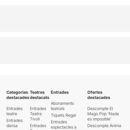
Categories
Teatres
Entrades
Ofertes
destacades
destacats
destacades
Abonaments
Entrades
Entrades
teatrals
Descompte El
teatre
Teatre
Mago Pop 'Nada
Tiquets Regal
Tívoli
es imposible'
Entrades
Entrades
dansa
Entrades
Descompte Ànima
espectacles a