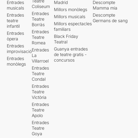
Teatre
Entrades
Madrid
Descompte
Coliseum
musicals
Mamma mia
Millors monòlegs
Entrades
Entrades
Descompte
Millors musicals
Teatre
teatre
Germans de sang
Millors espectacles
Borràs
infantil
familiars
Entrades
Entrades
Black Friday
Teatre
òpera
Teatral
Romea
Entrades
Guanya entrades
Entrades
improvisació
de teatre gratis -
La
Entrades
concursos
Villarroel
monòlegs
Entrades
Teatre
Condal
Entrades
Teatre
Victòria
Entrades
Teatre
Apolo
Entrades
Teatre
Goya