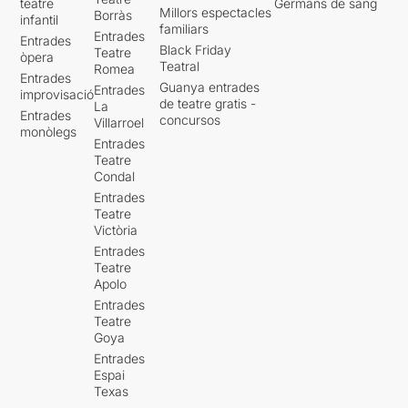
teatre
Germans de sang
Millors espectacles
Borràs
infantil
familiars
Entrades
Entrades
Black Friday
Teatre
òpera
Teatral
Romea
Entrades
Guanya entrades
Entrades
improvisació
de teatre gratis -
La
Entrades
concursos
Villarroel
monòlegs
Entrades
Teatre
Condal
Entrades
Teatre
Victòria
Entrades
Teatre
Apolo
Entrades
Teatre
Goya
Entrades
Espai
Texas