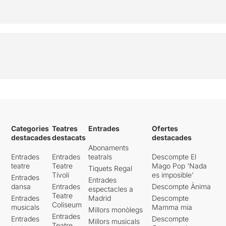
Categories
Teatres
Entrades
Ofertes
destacades
destacats
destacades
Abonaments
Entrades
Entrades
teatrals
Descompte El
teatre
Teatre
Mago Pop 'Nada
Tiquets Regal
Tívoli
es imposible'
Entrades
Entrades
dansa
Entrades
Descompte Ànima
espectacles a
Teatre
Entrades
Madrid
Descompte
Coliseum
musicals
Mamma mia
Millors monòlegs
Entrades
Entrades
Descompte
Millors musicals
Teatre