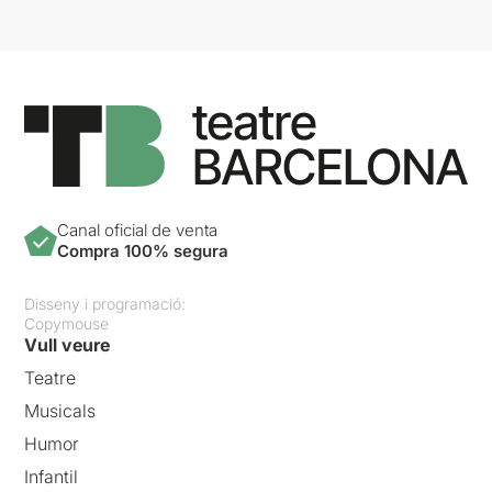
Canal oficial de venta
Compra 100% segura
Disseny i programació:
Copymouse
Vull veure
Teatre
Musicals
Humor
Infantil