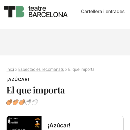
Cartellera i entrades
Inici
»
Espectacles recomanats
»
El que importa
¡AZÚCAR!
El que importa
¡Azúcar!