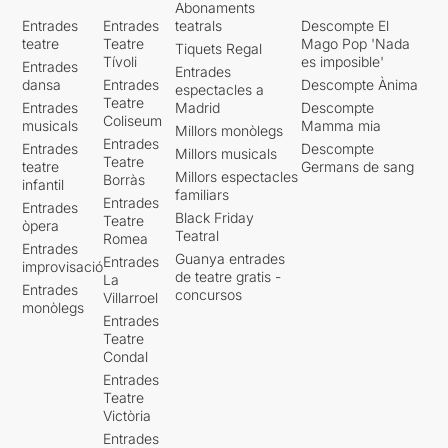
Abonaments
Entrades
Entrades
teatrals
Descompte El
teatre
Teatre
Mago Pop 'Nada
Tiquets Regal
Tívoli
es imposible'
Entrades
Entrades
dansa
Entrades
Descompte Ànima
espectacles a
Teatre
Entrades
Madrid
Descompte
Coliseum
musicals
Mamma mia
Millors monòlegs
Entrades
Entrades
Descompte
Millors musicals
Teatre
teatre
Germans de sang
Millors espectacles
Borràs
infantil
familiars
Entrades
Entrades
Black Friday
Teatre
òpera
Teatral
Romea
Entrades
Guanya entrades
Entrades
improvisació
de teatre gratis -
La
Entrades
concursos
Villarroel
monòlegs
Entrades
Teatre
Condal
Entrades
Teatre
Victòria
Entrades