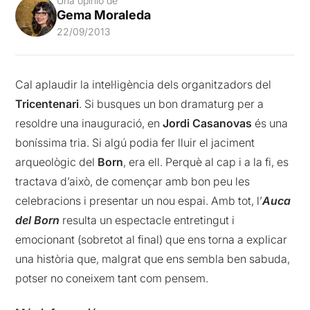
Una opinió de
Gema Moraleda
22/09/2013
Cal aplaudir la intel·ligència dels organitzadors del
Tricentenari
. Si busques un bon dramaturg per a
resoldre una inauguració, en
Jordi Casanovas
és una
boníssima tria. Si algú podia fer lluir el jaciment
arqueològic del
Born
, era ell. Perquè al cap i a la fi, es
tractava d’això, de començar amb bon peu les
celebracions i presentar un nou espai. Amb tot, l’
Auca
del Born
resulta un espectacle entretingut i
emocionant (sobretot al final) que ens torna a explicar
una història que, malgrat que ens sembla ben sabuda,
potser no coneixem tant com pensem.