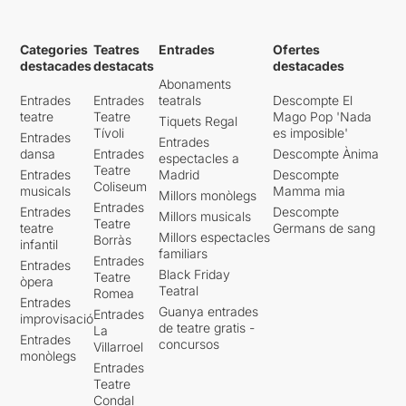
Categories
Teatres
Entrades
Ofertes
destacades
destacats
destacades
Abonaments
Entrades
Entrades
teatrals
Descompte El
teatre
Teatre
Mago Pop 'Nada
Tiquets Regal
Tívoli
es imposible'
Entrades
Entrades
dansa
Entrades
Descompte Ànima
espectacles a
Teatre
Entrades
Madrid
Descompte
Coliseum
musicals
Mamma mia
Millors monòlegs
Entrades
Entrades
Descompte
Millors musicals
Teatre
teatre
Germans de sang
Millors espectacles
Borràs
infantil
familiars
Entrades
Entrades
Black Friday
Teatre
òpera
Teatral
Romea
Entrades
Guanya entrades
Entrades
improvisació
de teatre gratis -
La
Entrades
concursos
Villarroel
monòlegs
Entrades
Teatre
Condal