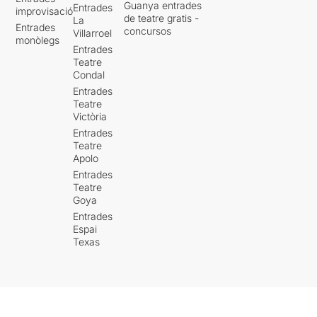
Guanya entrades
Entrades
improvisació
de teatre gratis -
La
Entrades
concursos
Villarroel
monòlegs
Entrades
Teatre
Condal
Entrades
Teatre
Victòria
Entrades
Teatre
Apolo
Entrades
Teatre
Goya
Entrades
Espai
Texas