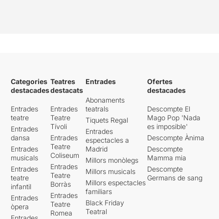
Categories
Teatres
Entrades
Ofertes
destacades
destacats
destacades
Abonaments
Entrades
Entrades
teatrals
Descompte El
teatre
Teatre
Mago Pop 'Nada
Tiquets Regal
Tívoli
es imposible'
Entrades
Entrades
dansa
Entrades
Descompte Ànima
espectacles a
Teatre
Entrades
Madrid
Descompte
Coliseum
musicals
Mamma mia
Millors monòlegs
Entrades
Entrades
Descompte
Millors musicals
Teatre
teatre
Germans de sang
Millors espectacles
Borràs
infantil
familiars
Entrades
Entrades
Black Friday
Teatre
òpera
Teatral
Romea
Entrades