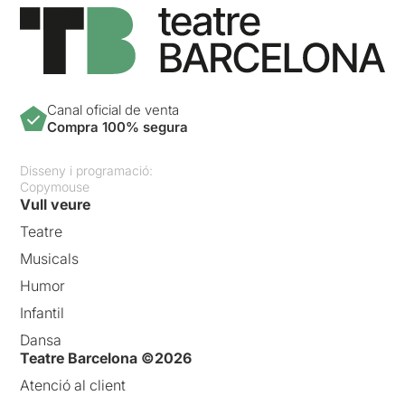
Canal oficial de venta
Compra 100% segura
Disseny i programació:
Copymouse
Vull veure
Teatre
Musicals
Humor
Infantil
Dansa
Teatre Barcelona ©2026
Atenció al client