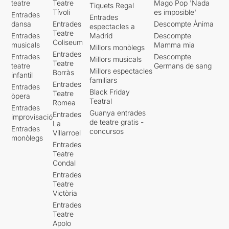
teatre
Teatre
Mago Pop 'Nada
Tiquets Regal
Tívoli
es imposible'
Entrades
Entrades
dansa
Entrades
Descompte Ànima
espectacles a
Teatre
Entrades
Madrid
Descompte
Coliseum
musicals
Mamma mia
Millors monòlegs
Entrades
Entrades
Descompte
Millors musicals
Teatre
teatre
Germans de sang
Millors espectacles
Borràs
infantil
familiars
Entrades
Entrades
Black Friday
Teatre
òpera
Teatral
Romea
Entrades
Guanya entrades
Entrades
improvisació
de teatre gratis -
La
Entrades
concursos
Villarroel
monòlegs
Entrades
Teatre
Condal
Entrades
Teatre
Victòria
Entrades
Teatre
Apolo