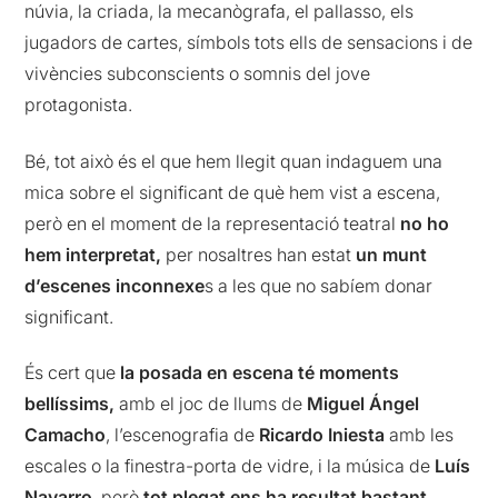
núvia, la criada, la mecanògrafa, el pallasso, els
jugadors de cartes, símbols tots ells de sensacions i de
vivències subconscients o somnis del jove
protagonista.
Bé, tot això és el que hem llegit quan indaguem una
mica sobre el significant de què hem vist a escena,
però en el moment de la representació teatral
no ho
hem interpretat,
per nosaltres han estat
un munt
d’escenes inconnexe
s a les que no sabíem donar
significant.
És cert que
la posada en escena té moments
bellíssims,
amb el joc de llums de
Miguel Ángel
Camacho
, l’escenografia de
Ricardo Iniesta
amb les
escales o la finestra-porta de vidre, i la música de
Luís
Navarro
, però
tot plegat ens ha resultat bastant