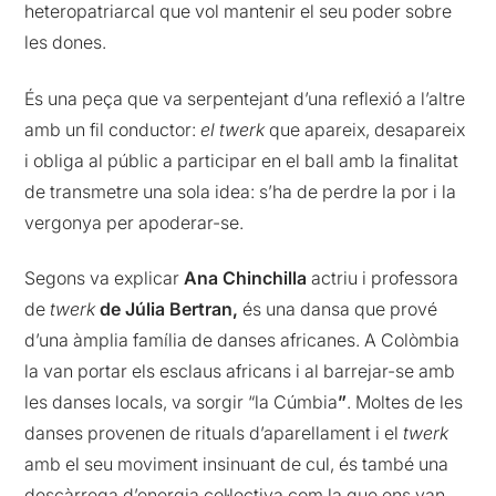
heteropatriarcal que vol mantenir el seu poder sobre
les dones.
És una peça que va serpentejant d’una reflexió a l’altre
amb un fil conductor:
el twerk
que apareix, desapareix
i obliga al públic a participar en el ball amb la finalitat
de transmetre una sola idea: s’ha de perdre la por i la
vergonya per apoderar-se.
Segons va explicar
Ana Chinchilla
actriu i professora
de
twerk
de Júlia Bertran,
és una dansa que prové
d’una àmplia família de danses africanes. A Colòmbia
la van portar els esclaus africans i al barrejar-se amb
les danses locals, va sorgir “la Cúmbia
”
. Moltes de les
danses provenen de rituals d’aparellament i el
twerk
amb el seu moviment insinuant de cul, és també una
descàrrega d’energia col·lectiva com la que ens van