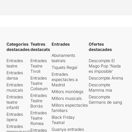
Categories
Teatres
Entrades
Ofertes
destacades
destacats
destacades
Abonaments
Entrades
Entrades
teatrals
Descompte El
teatre
Teatre
Mago Pop 'Nada
Tiquets Regal
Tívoli
es imposible'
Entrades
Entrades
dansa
Entrades
Descompte Ànima
espectacles a
Teatre
Entrades
Madrid
Descompte
Coliseum
musicals
Mamma mia
Millors monòlegs
Entrades
Entrades
Descompte
Millors musicals
Teatre
teatre
Germans de sang
Millors espectacles
Borràs
infantil
familiars
Entrades
Entrades
Black Friday
Teatre
òpera
Teatral
Romea
Entrades
Guanya entrades
Entrades
improvisació