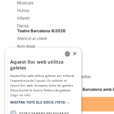
Musicals
Humor
Infantil
Dansa
Teatre Barcelona ©2026
Atenció al client
Avís legal
×
Política de privacitat
Política de cookies
Aquest lloc web utilitza
CATALAN
galetes
Condicions d’ús
SPANISH
Aquest lloc web utilitza galetes per millorar
Comunicacions comercials i Newsletter
l'experiència de l'usuari. En utilitzar el
Anuncia’t
nostre lloc web, accepteu totes les galetes
Vull rebre la newsletter de Teatre Barcelona amb 
d’acord amb la nostra Política de galetes.
Llegir-ne més
MOSTRA TOTS ELS SOCIS
(1913) →
ESTRICTAMENT NECESSÀRIES