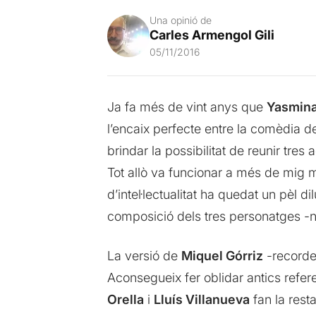
Una opinió de
Carles Armengol Gili
05/11/2016
Ja fa més de vint anys que
Yasmina
l’encaix perfecte entre la comèdia d
brindar la possibilitat de reunir tre
Tot allò va funcionar a més de mig 
d’intel·lectualitat ha quedat un pèl di
composició dels tres personatges -
La versió de
Miquel Górriz
-recordem
Aconsegueix fer oblidar antics refere
Orella
i
Lluís Villanueva
fan la resta