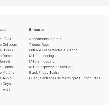
cats
Entrades
e Tívoli
Abonaments teatrals
re Coliseum
Tiquets Regal
e Borràs
Entrades espectacles a Madrid
re Romea
Millors monòlegs
larroel
Millors musicals
re Condal
Millors espectacles familiars
e Victòria
Black Friday Teatral
e Apolo
Guanya entrades de teatre gratis - concursos
re Goya
i Texas