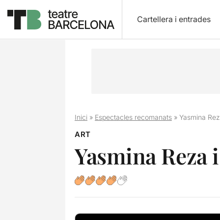
Cartellera i entrades
Inici
»
Espectacles recomanats
»
Yasmina Reza
ART
Yasmina Reza i