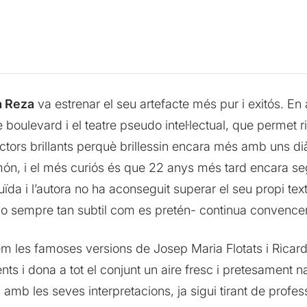
 Reza
va estrenar el seu artefacte més pur i exitós. E
e boulevard i el teatre pseudo intel·lectual, que permet
s actors brillants perquè brillessin encara més amb uns d
món, i el més curiós és que 22 anys més tard encara se
luïda i l’autora no ha aconseguit superar el seu propi text
no sempre tan subtil com es pretén- continua convence
 les famoses versions de Josep Maria Flotats i Ricardo
nts i dona a tot el conjunt un aire fresc i pretesament na
 amb les seves interpretacions, ja sigui tirant de professi