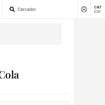
CAT
ESP
-Cola