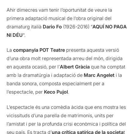
Ahir dimecres vam tenir l’oportunitat de veure la
primera adaptació musical de l’obra original del
dramaturg italià
Dario Fo
(1926-2016) “
AQUÍ NO PAGA
NI DÉU
“.
La
companyia POT Teatre
presenta aquesta versió
d’una obra molt representada arreu del món, dirigida
en aquesta ocasió, per l’
Albert Gràcia
que ha comptat
amb la dramatúrgia i adaptació de
Marc Angelet
i la
banda sonora, composta especialment per a
l’espectacle, per
Keco Pujol
.
L’espectacle és una comèdia àcida que ens mostra les
vicissituds d’una parella de matrimonis, units per
l’amistat i per la profunda crisi econòmica i política del
seu país. Es tracta d’
una crítica satírica de la societa
t