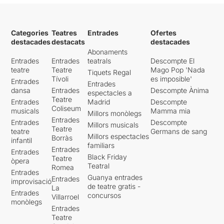
Categories
Teatres
Entrades
Ofertes
destacades
destacats
destacades
Abonaments
Entrades
Entrades
teatrals
Descompte El
teatre
Teatre
Mago Pop 'Nada
Tiquets Regal
Tívoli
es imposible'
Entrades
Entrades
dansa
Entrades
Descompte Ànima
espectacles a
Teatre
Entrades
Madrid
Descompte
Coliseum
musicals
Mamma mia
Millors monòlegs
Entrades
Entrades
Descompte
Millors musicals
Teatre
teatre
Germans de sang
Millors espectacles
Borràs
infantil
familiars
Entrades
Entrades
Black Friday
Teatre
òpera
Teatral
Romea
Entrades
Guanya entrades
Entrades
improvisació
de teatre gratis -
La
Entrades
concursos
Villarroel
monòlegs
Entrades
Teatre