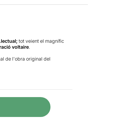
.lectual;
tot veient el magnífic
ació voltaire
.
l de l'obra original del
sentada arreu del món, dirigida
 i adaptació de
Marc Angelet
i
ol
.
rella de matrimonis, units per
d’
una crítica satírica de la
reflecteix la realitat,
ualsevol país desenvolupat.
Tot