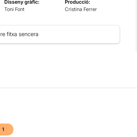
Disseny gràfic:
Producció:
Toni Font
Cristina Ferrer
re fitxa sencera
1