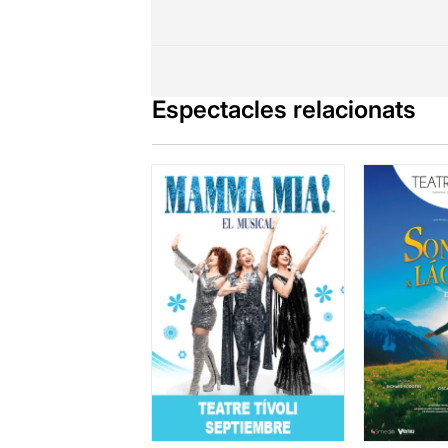
POT Teatre
é
per la inserc
anualment.
Impulsada per
Espectacles relacionats
professionali
sever
, que s
Concebuda i
Treball
de l'
Hem assistit
d’interpreta
Ocasions úni
haurien de se
Per veure la