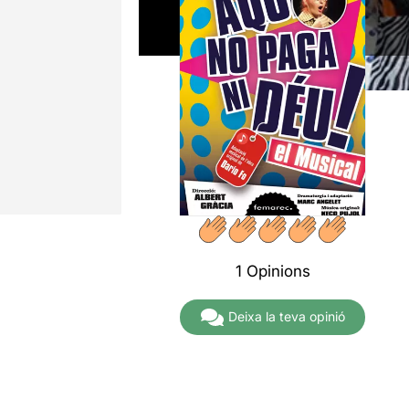
1 Opinions
Deixa la teva opinió