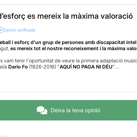
’esforç es mereix la màxima valoració
Opinió verificada
eball i esforç d'un grup de persones amb discapacitat intel
ngut,
es mereix tot el nostre reconeixement i la màxima valor
s vam tenir l'oportunitat de veure la primera adaptació musica
alià
Dario Fo
(1926-2016) "
AQUÍ NO PAGA NI DÉU
".
a POT Teatre
presenta aquesta versió d'una obra molt repre
asió, per l'
Albert Gràcia
que ha comptat amb la dramatúrgia
ora, composta especialment per a l'espectacle, per
Keco Puj
 és una comèdia àcida que ens mostra les vicissituds d’una pa
er la profunda crisi econòmica i política del seu país. Es tracta 
Deixa la teva opinió
 es pot aplicar de forma universal al context social actual i que 
da en uns personatges extrems però molt representatius de q
anyat de divertits números musicals.