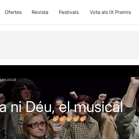
Ofertes
Revista
Festivals
Vota als IX Premis
vídeos
Opinions
l musical
 ni Déu, el musical