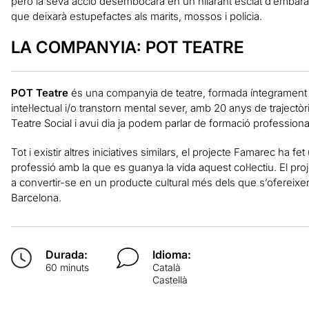
però la seva acció desembocarà en un hilarant esclat d’embaras
que deixarà estupefactes als marits, mossos i policia.
LA COMPANYIA: POT TEATRE
POT Teatre
és una companyia de teatre, formada íntegrament pe
intel·lectual i/o transtorn mental sever, amb 20 anys de traject
Teatre Social i avui dia ja podem parlar de formació professiona
Tot i existir altres iniciatives similars, el projecte Famarec ha fet
professió amb la que es guanya la vida aquest col·lectiu. El pro
a convertir-se en un producte cultural més dels que s’ofereixen 
Barcelona.
Durada:
Idioma:
60 minuts
Català
Castellà