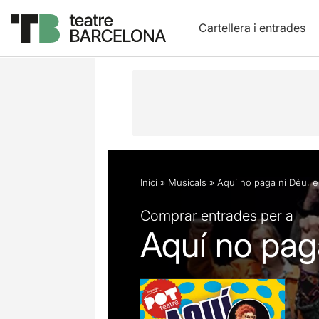
Cartellera i entrades
Descripció
Fitxa artística
Fotos i 
Inici
»
Musicals
»
Aquí no paga ni Déu, e
Comprar entrades per a
Aquí no paga