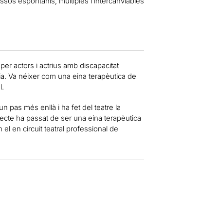
sos espontanis, múltiples i intercanviables
r actors i actrius amb discapacitat
òria. Va néixer com una eina terapèutica de
l.
 un pas més enllà i ha fet del teatre la
jecte ha passat de ser una eina terapèutica
el en circuit teatral professional de