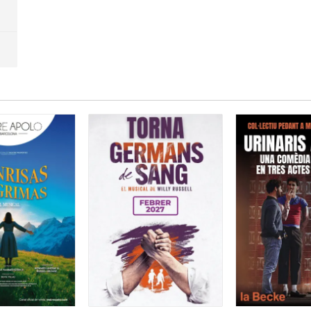
s un projecte de
Femarec
, una entitat d'acció social que tr
ió social, laboral i cultural de col·lectius en risc d'exclusió,
 l'entitat, la companyia, dirigida per l'
Albert Gràcia
, és la c
tzació d'
un grup d'actors i actrius, amb discapacitat intel.l
'ha especialitzat en el gènere musical.
nicialment com una eina terapèutica
pels treballadors i tre
entitat, ha acabat esdevenint una companyia professional.
 a
un espectacle únic
, on hem gaudit i rigut amb els actors i 
ció i coreogràfica molt destacable
.
ques per veure espectacles de teatre inclusiu
, poc habitual
r-ho mes, una crida a la solidaritat, a la tolerància i al respect
 ressenya original, només cal clicar en aquest
ENLLAÇ