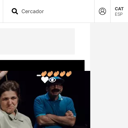
CAT
ESP