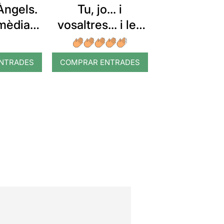
Àngels.
Tu, jo... i
mèdia
vosaltres... i les
en tres
cançons...
n final
NTRADES
COMPRAR ENTRADES