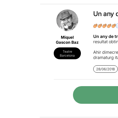
Un any d
Un any de tr
Miquel
resultat obti
Gascon Baz
Ahir dimecre
Teatre
Barcelona
dramaturg it
La
companyi
28/06/2018
en aquesta oc
la banda son
L’espectacle
l’amistat i p
societa
t que
caracteritza
això, acomp