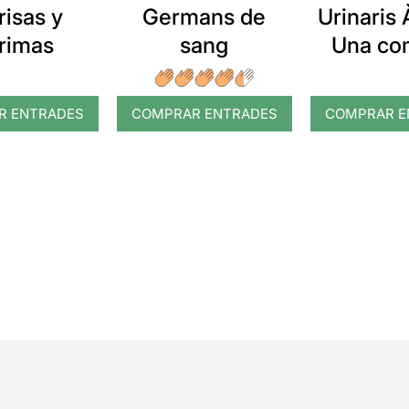
risas y
Germans de
Urinaris 
grimas
sang
Una co
musical 
actes i u
R ENTRADES
COMPRAR ENTRADES
COMPRAR E