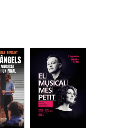
eballa des de fa més de 20 anys
 atenent més de 9.000 persones
ulminació de la
ectual i/o transtorn mental
balladores del
Centre Especial de
actrius que fan
una feina
 a les cartelleres, i que són i
e a la diversitat.