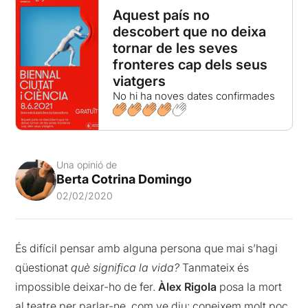
Aquest país no
descobert que no deixa
tornar de les seves
fronteres cap dels seus
viatgers
No hi ha noves dates confirmades
Una opinió de
Berta Cotrina Domingo
02/02/2020
És difícil pensar amb alguna persona que mai s’hagi
qüestionat
què significa la vida?
Tanmateix és
impossible deixar-ho de fer.
Àlex Rigola
posa la mort
al teatre per parlar-ne, com ve diu: coneixem molt poc