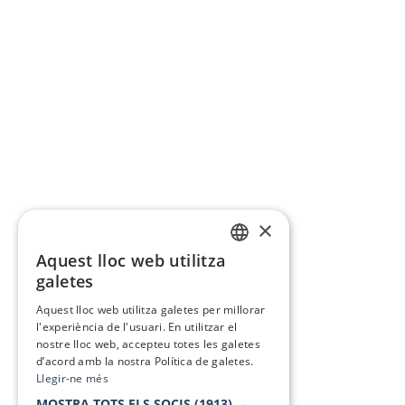
×
Aquest lloc web utilitza
CATALAN
galetes
SPANISH
Aquest lloc web utilitza galetes per millorar
l'experiència de l'usuari. En utilitzar el
nostre lloc web, accepteu totes les galetes
d’acord amb la nostra Política de galetes.
Llegir-ne més
MOSTRA TOTS ELS SOCIS
(1913) →