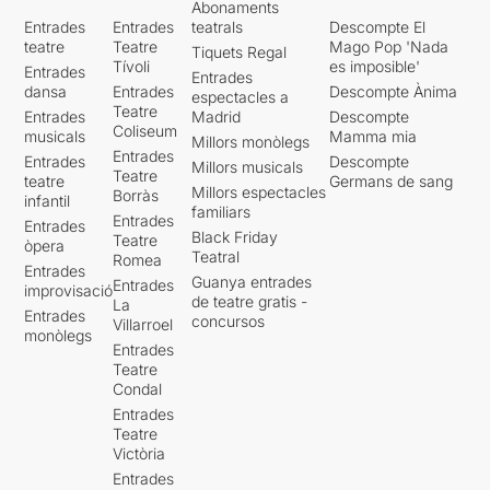
Abonaments
Entrades
Entrades
teatrals
Descompte El
teatre
Teatre
Mago Pop 'Nada
Tiquets Regal
Tívoli
es imposible'
Entrades
Entrades
dansa
Entrades
Descompte Ànima
espectacles a
Teatre
Entrades
Madrid
Descompte
Coliseum
musicals
Mamma mia
Millors monòlegs
Entrades
Entrades
Descompte
Millors musicals
Teatre
teatre
Germans de sang
Millors espectacles
Borràs
infantil
familiars
Entrades
Entrades
Black Friday
Teatre
òpera
Teatral
Romea
Entrades
Guanya entrades
Entrades
improvisació
de teatre gratis -
La
Entrades
concursos
Villarroel
monòlegs
Entrades
Teatre
Condal
Entrades
Teatre
Victòria
Entrades