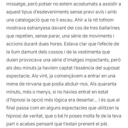
missatge, però potser no estem acostumats a assistir a
aquest tipus d’esdeveniments sense previ avís i amb
una catalogació que no li escau. Ahir a la nit tothom
mostrava estranyesa davant del cos de tres ballarines
que repetien, sense parar, una sèrie de moviments i
accions durant dues hores. Estava clar que l’efecte de
la llum damunt dels cossos i de la vestimenta que
duien provocava una sèrie d’imatges impactants, però
als deu minuts ja havíem captat l’essència del suposat
espectacle. Als vint, ja començàvem a entrar en una
mena de nirvana que podia abduir-nos. Als quaranta
minuts, més o menys, si no havies entrat en estat
d’hipnosi la opció més lògica era desertar… I és que al
final passa com en alguns espectacles que utilitzen la
hipnosi de veritat, que o bé hi poses molta fe de la teva
part o acabes pensant que t’estan prenent el pèl.