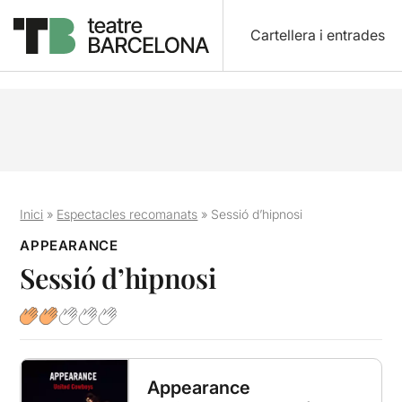
Cartellera i entrades
Inici
»
Espectacles recomanats
»
Sessió d’hipnosi
APPEARANCE
Sessió d’hipnosi
Appearance