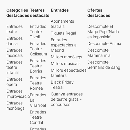
Categories
Teatres
Entrades
Ofertes
destacades
destacats
destacades
Abonaments
Entrades
Entrades
teatrals
Descompte El
teatre
Teatre
Mago Pop 'Nada
Tiquets Regal
Tívoli
es imposible'
Entrades
Entrades
dansa
Entrades
Descompte Ànima
espectacles a
Teatre
Entrades
Madrid
Descompte
Coliseum
musicals
Mamma mia
Millors monòlegs
Entrades
Entrades
Descompte
Millors musicals
Teatre
teatre
Germans de sang
Millors espectacles
Borràs
infantil
familiars
Entrades
Entrades
Black Friday
Teatre
òpera
Teatral
Romea
Entrades
Guanya entrades
Entrades
improvisació
de teatre gratis -
La
Entrades
concursos
Villarroel
monòlegs
Entrades
Teatre
Condal
Entrades