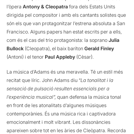
l’òpera
Antony & Cleopatra
fora dels Estats Units
dirigida pel compositor i amb els cantants solistes que
són els que van protagonitzar l’estrena absoluta a San
Francisco. Alguns papers han estat escrits per a ells,
com és el cas del trio protagonista: la soprano
Julia
Bullock
(Cleopatra), el baix baríton
Gerald Finley
(Antoni) i el tenor
Paul Appleby
(Cèsar).
La música d’Adams és una meravella. Té un estil més
recitat que líric. John Adams diu “
La tonalitat i la
sensació de pulsació resulten essencials per a
l’experiència musical”,
quan defensa la música tonal
en front de les atonalitats d’algunes músiques
contemporànies. És una música rica i captivadora
emocionalment i molt vibrant. Les dissonàncies
apareixen sobre tot en les àries de Cleòpatra. Recorda