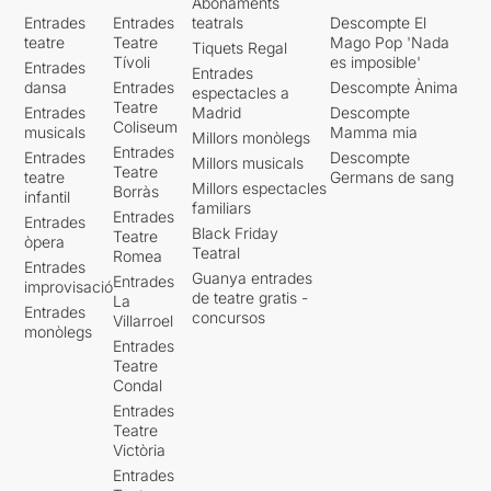
Abonaments
Entrades
Entrades
teatrals
Descompte El
teatre
Teatre
Mago Pop 'Nada
Tiquets Regal
Tívoli
es imposible'
Entrades
Entrades
dansa
Entrades
Descompte Ànima
espectacles a
Teatre
Entrades
Madrid
Descompte
Coliseum
musicals
Mamma mia
Millors monòlegs
Entrades
Entrades
Descompte
Millors musicals
Teatre
teatre
Germans de sang
Millors espectacles
Borràs
infantil
familiars
Entrades
Entrades
Black Friday
Teatre
òpera
Teatral
Romea
Entrades
Guanya entrades
Entrades
improvisació
de teatre gratis -
La
Entrades
concursos
Villarroel
monòlegs
Entrades
Teatre
Condal
Entrades
Teatre
Victòria
Entrades