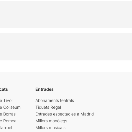
cats
Entrades
e Tívoli
Abonaments teatrals
re Coliseum
Tiquets Regal
e Borràs
Entrades espectacles a Madrid
re Romea
Millors monòlegs
larroel
Millors musicals