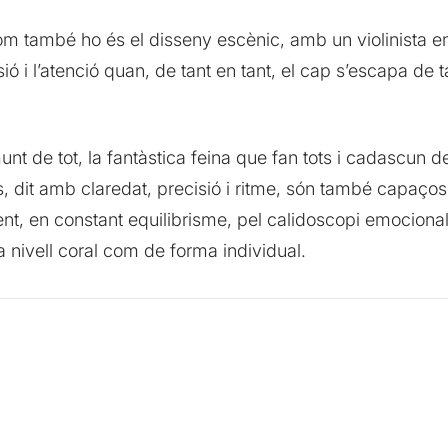
, com també ho és el disseny escènic, amb un violinista 
ó i l’atenció quan, de tant en tant, el cap s’escapa de tan
t de tot, la fantàstica feina que fan tots i cadascun d
, dit amb claredat, precisió i ritme, són també capaço
ent, en constant equilibrisme, pel calidoscopi emocional
 a nivell coral com de forma individual.