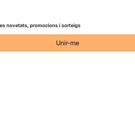
les novetats, promocions i sorteigs
Unir-me