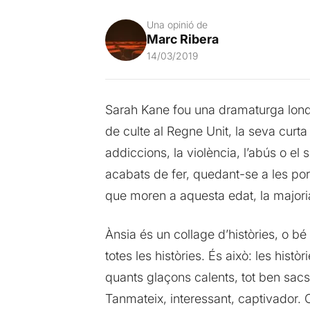
Una opinió de
Marc Ribera
14/03/2019
Sarah Kane fou una dramaturga londin
de culte al Regne Unit, la seva curta
addiccions, la violència, l’abús o e
acabats de fer, quedant-se a les por
que moren a aquesta edat, la majoria
Ànsia és un collage d’històries, o bé
totes les històries. És això: les hi
quants glaçons calents, tot ben sacsej
Tanmateix, interessant, captivador. 