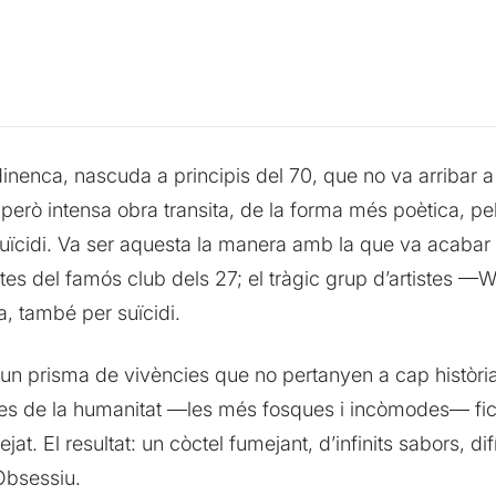
enca, nascuda a principis del 70, que no va arribar a v
 però intensa obra transita, de la forma més poètica, pels
l suïcidi. Va ser aquesta la manera amb la que va acab
tes del famós club dels 27; el tràgic grup d’artistes 
, també per suïcidi.
 un prisma de vivències que no pertanyen a cap història,
stòries de la humanitat —les més fosques i incòmodes— f
at. El resultat: un còctel fumejant, d’infinits sabors, dif
Obsessiu.