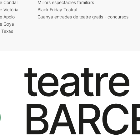
re Condal
Millors espectacles familiars
e Victòria
Black Friday Teatral
e Apolo
Guanya entrades de teatre gratis - concursos
re Goya
i Texas