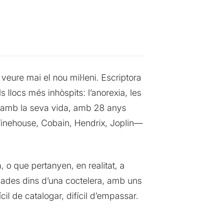
eure mai el nou mil·leni. Escriptora
 llocs més inhòspits: l’anorexia, les
ar amb la seva vida, amb 28 anys
—Winehouse, Cobain, Hendrix, Joplin—
 o que pertanyen, en realitat, a
icades dins d’una coctelera, amb uns
ícil de catalogar, difícil d’empassar.