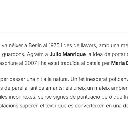
 va néixer a Berlin al 1975 i des de llavors, amb una me
ts guardons. Agraïm a
Julio Manrique
la idea de portar
scriure al 2007 i ha estat traduïda al català per
Maria
er passar una nit a la natura. Un fet inesperat pot canvi
ions de parella, antics amants; els uneix un mateix ambien
s paraules inconnexes, sense signes de puntuació però que
acions superen el text i que és converteixen en una d