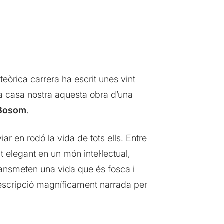
teòrica carrera ha escrit unes vint
 a casa nostra aquesta obra d’una
 Bosom
.
ar en rodó la vida de tots ells. Entre
t elegant en un món intel·lectual,
 transmeten una vida que és fosca i
escripció magníficament narrada per