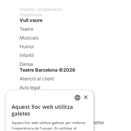
Disseny i programació:
Copymouse
Vull veure
Teatre
Musicals
Humor
Infantil
Dansa
Teatre Barcelona ©2026
Atenció al client
Avís legal
×
Política de privacitat
Política de cookies
Aquest lloc web utilitza
CATALAN
galetes
Condicions d’ús
SPANISH
Comunicacions comercials i Newsletter
Aquest lloc web utilitza galetes per millorar
l'experiència de l'usuari. En utilitzar el