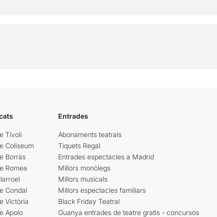
cats
Entrades
e Tívoli
Abonaments teatrals
re Coliseum
Tiquets Regal
e Borràs
Entrades espectacles a Madrid
re Romea
Millors monòlegs
larroel
Millors musicals
re Condal
Millors espectacles familiars
e Victòria
Black Friday Teatral
e Apolo
Guanya entrades de teatre gratis - concursos