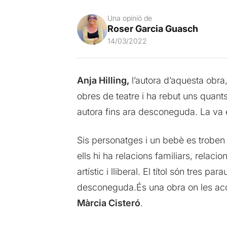
Una opinió de
Roser Garcia Guasch
14/03/2022
Anja Hilling,
l’autora d’aquesta obra,
obres de teatre i ha rebut uns quan
autora fins ara desconeguda. La va e
Sis personatges i un bebè es troben p
ells hi ha relacions familiars, relac
artístic i lliberal. El títol són tre
desconeguda.És una obra on les acot
Màrcia Cisteró
.