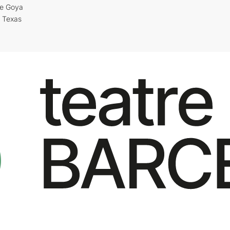
re Goya
i Texas