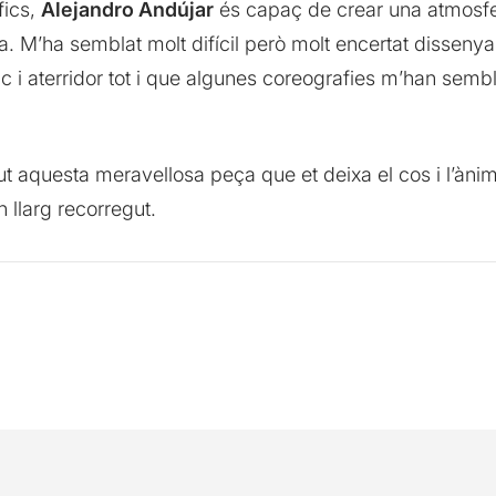
fics,
Alejandro Andújar
és capaç de crear una atmosfer
a. M’ha semblat molt difícil però molt encertat disseny
ic i aterridor tot i que algunes coreografies m’han sembl
t aquesta meravellosa peça que et deixa el cos i l’àni
 llarg recorregut.