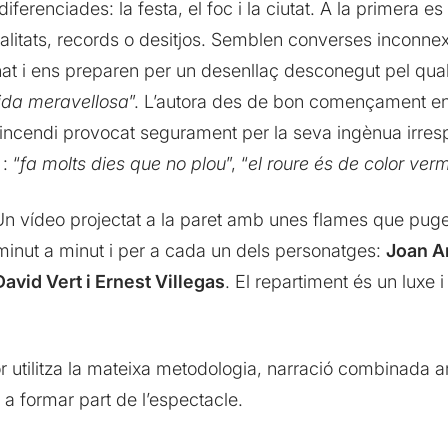
 diferenciades: la festa, el foc i la ciutat. A la primera
itats, records o desitjos. Semblen converses inconnexes
at i ens preparen per un desenllaç desconegut pel qual
ida meravellosa
”. L’autora des de bon començament en
 incendi provocat segurament per la seva ingènua irrespo
: “
fa molts dies que no plou
”, “
el roure és de color verm
. Un vídeo projectat a la paret amb unes flames que puge
 minut a minut i per a cada un dels personatges:
Joan A
David Vert i Ernest Villegas
. El repartiment és un luxe i
ctor utilitza la mateixa metodologia, narració combinada 
 a formar part de l’espectacle.