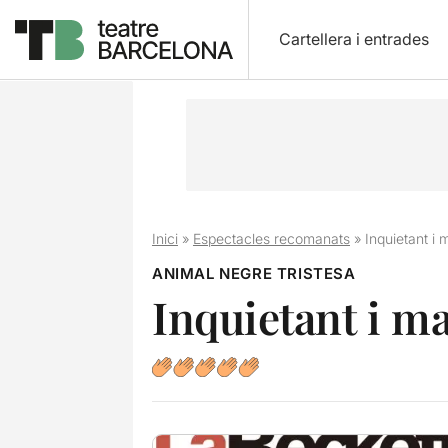
Cartellera i entrades
Inici
»
Espectacles recomanats
»
Inquietant i
ANIMAL NEGRE TRISTESA
Inquietant i m