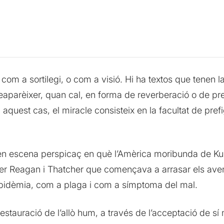
com a sortilegi, o com a visió. Hi ha textos que tenen l
a reaparèixer, quan cal, en forma de reverberació o de 
 aquest cas, el miracle consisteix en la facultat de pre
n escena perspicaç en què l’Amèrica moribunda de Ku
per Reagan i Thatcher que començava a arrasar els aven
pidèmia, com a plaga i com a símptoma del mal.
tauració de l’allò hum, a través de l’acceptació de sí m