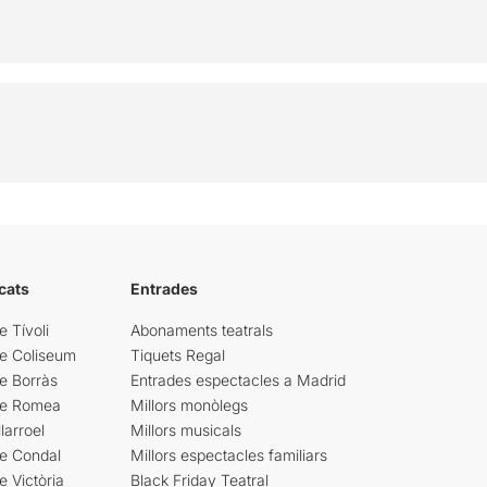
cats
Entrades
e Tívoli
Abonaments teatrals
re Coliseum
Tiquets Regal
e Borràs
Entrades espectacles a Madrid
re Romea
Millors monòlegs
larroel
Millors musicals
re Condal
Millors espectacles familiars
e Victòria
Black Friday Teatral