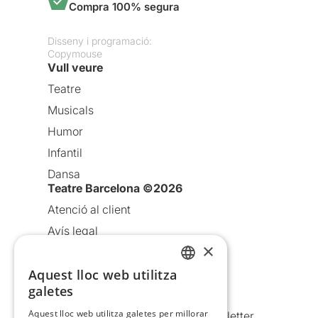
Compra 100% segura
Disseny i programació:
Copymouse
Vull veure
Teatre
Musicals
Humor
Infantil
Dansa
Teatre Barcelona ©2026
Atenció al client
Avís legal
×
Política de privacitat
Política de cookies
Aquest lloc web utilitza
CATALAN
galetes
Condicions d’ús
SPANISH
Aquest lloc web utilitza galetes per millorar
Comunicacions comercials i Newsletter