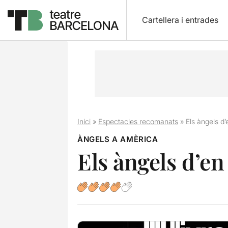
Cartellera i entrades
Inici
»
Espectacles recomanats
»
Els àngels d
ÀNGELS A AMÈRICA
Els àngels d’en