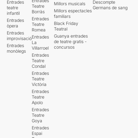
Entrades
Entrades
Descompte
Millors musicals
Teatre
teatre
Germans de sang
Millors espectacles
Borràs
infantil
familiars
Entrades
Entrades
Black Friday
Teatre
òpera
Teatral
Romea
Entrades
Guanya entrades
Entrades
improvisació
de teatre gratis -
La
Entrades
concursos
Villarroel
monòlegs
Entrades
Teatre
Condal
Entrades
Teatre
Victòria
Entrades
Teatre
Apolo
Entrades
Teatre
Goya
Entrades
Espai