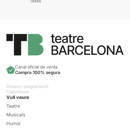
Texas
Canal oficial de venta
Compra 100% segura
Disseny i programació:
Copymouse
Vull veure
Teatre
Musicals
Humor