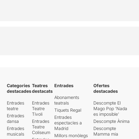
Categories
Teatres
Entrades
Ofertes
destacades
destacats
destacades
Abonaments
Entrades
Entrades
teatrals
Descompte El
teatre
Teatre
Mago Pop 'Nada
Tiquets Regal
Tívoli
es imposible'
Entrades
Entrades
dansa
Entrades
Descompte Ànima
espectacles a
Teatre
Entrades
Madrid
Descompte
Coliseum
musicals
Mamma mia
Millors monòlegs