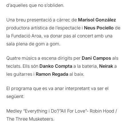
d’aquelles que no s’obliden.
Una breu presentació a càrrec de
Marisol González
productora artística de l’espectacle i
Neus Pociello
de
la Fundació Aroa, va donar pas al concert amb una
sala plena de gom a gom.
Quatre músics a escena dirigits per
Dani Campos
als
teclats. Ells són
Danko Compta
a la bateria,
Neirak
a
les guitarres i
Ramon Regada
al baix.
El programa que es va anar interpretant va ser el
següent:
Medley “Everything i Do”/”All For Love”- Robin Hood /
The Three Musketeers.