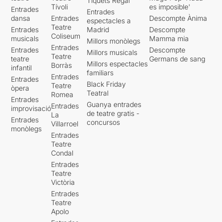
Tiquets Regal
Tívoli
es imposible'
Entrades
Entrades
dansa
Entrades
Descompte Ànima
espectacles a
Teatre
Entrades
Madrid
Descompte
Coliseum
musicals
Mamma mia
Millors monòlegs
Entrades
Entrades
Descompte
Millors musicals
Teatre
teatre
Germans de sang
Millors espectacles
Borràs
infantil
familiars
Entrades
Entrades
Black Friday
Teatre
òpera
Teatral
Romea
Entrades
Guanya entrades
Entrades
improvisació
de teatre gratis -
La
Entrades
concursos
Villarroel
monòlegs
Entrades
Teatre
Condal
Entrades
Teatre
Victòria
Entrades
Teatre
Apolo