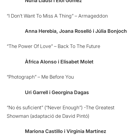
Núria Llausí i Eloi Gómez
“I Don’t Want To Miss A Thing” – Armageddon
Anna Herebia, Joana Roselló i Júlia Bonjoch
“The Power Of Love” – Back To The Future
Àfrica Alonso i Elisabet Molet
“Photograph” – Me Before You
Uri Garrell i Georgina Dagas
“No és suficient” (“Never Enough”) -The Greatest
Showman (adaptació de David Pintó)
Mariona Castillo i Virginia Martínez