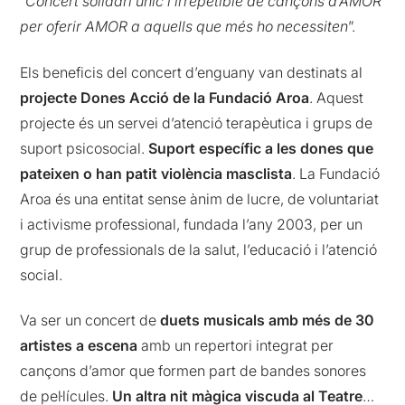
“
Concert solidari únic i irrepetible de cançons d’AMOR
per oferir AMOR a aquells que més ho necessiten
”.
Els beneficis del concert d’enguany van destinats al
projecte
Dones Acció de la Fundació Aroa
. Aquest
projecte és un servei d’atenció terapèutica i grups de
suport psicosocial.
Suport específic a les dones que
pateixen o han patit violència masclista
. La Fundació
Aroa és una entitat sense ànim de lucre, de voluntariat
i activisme professional, fundada l’any 2003, per un
grup de professionals de la salut, l’educació i l’atenció
social.
Va ser un concert de
duets musicals amb més de 30
artistes a escena
amb un repertori integrat per
cançons d’amor que formen part de bandes sonores
de pel·lícules.
Un altra nit màgica viscuda al Teatre
…