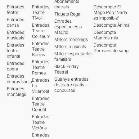
Abonaments
Entrades
Entrades
teatrals
Descompte El
teatre
Teatre
Mago Pop 'Nada
Tiquets Regal
Tívoli
es imposible'
Entrades
Entrades
dansa
Entrades
Descompte Ànima
espectacles a
Teatre
Entrades
Madrid
Descompte
Coliseum
musicals
Mamma mia
Millors monòlegs
Entrades
Entrades
Descompte
Millors musicals
Teatre
teatre
Germans de sang
Millors espectacles
Borràs
infantil
familiars
Entrades
Entrades
Black Friday
Teatre
òpera
Teatral
Romea
Entrades
Guanya entrades
Entrades
improvisació
de teatre gratis -
La
Entrades
concursos
Villarroel
monòlegs
Entrades
Teatre
Condal
Entrades
Teatre
Victòria
Entrades