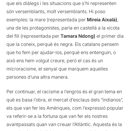
que els diàlegs i les situacions que s’hi representen
són versemblants, molt versemblants. Hi poso
exemples: la mare (representada per
Mireia Aixalà)
,
una de les protagonistes, parla en castellà a la xicota
del fill (representada per
Tamara Ndong)
el primer dia
que la coneix, perquè és negra. Els catalans pensem
que ho fem per ajudar-los, perquè ens entenguin, o
això ens hem volgut creure, però el cas és un
microracisme, el senyal que marquem aquelles
persones d’una altra manera.
Per continuar, el racisme a l’engròs és el gran tema en
què es basa l’obra, el mercat d’esclaus dels “indianos”,
els que van fer les Amèriques, com l’expressió popular
va referir-se a la fortuna que van fer els nostres
avantpassats quan van creuar l’Atlàntic. Aquesta és la