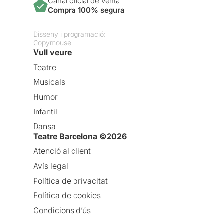
Canal oficial de venta
Compra 100% segura
Disseny i programació:
Copymouse
Vull veure
Teatre
Musicals
Humor
Infantil
Dansa
Teatre Barcelona ©2026
Atenció al client
Avís legal
Política de privacitat
Política de cookies
Condicions d’ús