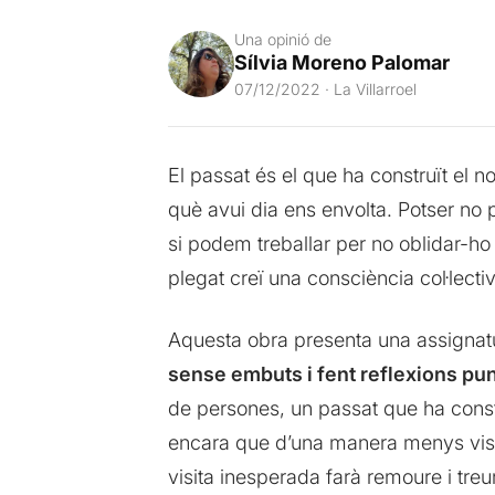
Una opinió de
Sílvia Moreno Palomar
07/12/2022 · La Villarroel
El passat és el que ha construït el n
què avui dia ens envolta. Potser no 
si podem treballar per no oblidar-ho 
plegat creï una consciència col·lecti
Aquesta obra presenta una assignatur
sense embuts i fent reflexions pu
de persones, un passat que ha constr
encara que d’una manera menys visible
visita inesperada farà remoure i treure