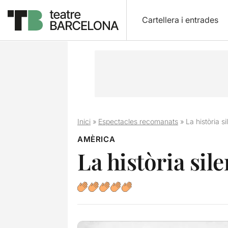
Cartellera i entrades
Inici
»
Espectacles recomanats
»
La història s
AMÈRICA
La història sil