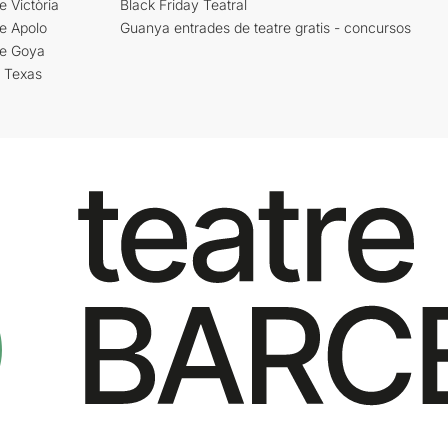
e Victòria
Black Friday Teatral
e Apolo
Guanya entrades de teatre gratis - concursos
re Goya
i Texas