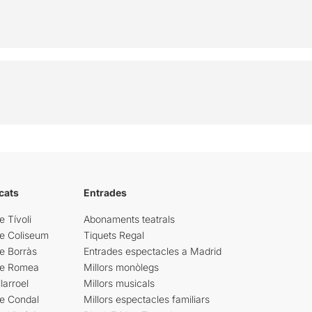
cats
Entrades
e Tívoli
Abonaments teatrals
re Coliseum
Tiquets Regal
e Borràs
Entrades espectacles a Madrid
re Romea
Millors monòlegs
larroel
Millors musicals
re Condal
Millors espectacles familiars