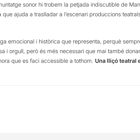
 muntatge sonor hi trobem la petjada indiscutible de M
que ajuda a traslladar a l’escenari produccions teatra
rega emocional i històrica que representa, perquè sempre
sa i orgull, però és més necessari que mai també donar
 hora que es faci accessible a tothom.
Una lliçó teatral