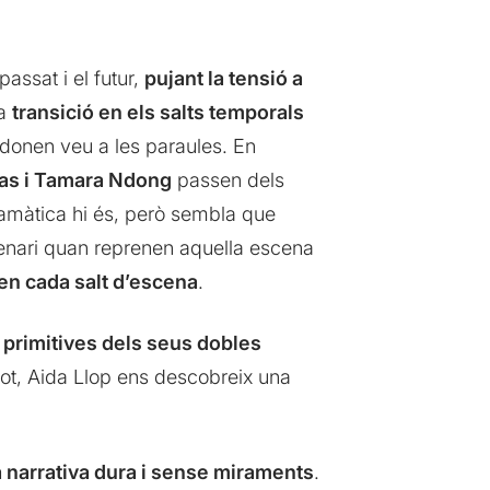
passat i el futur,
pujant la tensió a
la
transició en els salts temporals
 donen veu a les paraules. En
as i Tamara Ndong
passen dels
ramàtica hi és, però sembla que
cenari quan reprenen aquella escena
 en cada salt d’escena
.
 primitives dels seus dobles
 tot, Aida Llop ens descobreix una
 narrativa dura i sense miraments
.