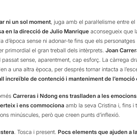
rar ni un sol moment
, juga amb el paral·lelisme entre el 
a en la direcció de Julio Manrique
aconsegueix que 
da d’època sense ni adonar-te fins que els personatges
 primordial el gran treball dels intèrprets.
Joan Carrer
l passat sense, aparentment, cap esforç. La càrrega d
en a una altra època, per després tornar intacta a l’es
ll increïble de contenció i manteniment de l’emoció
només
Carreras i Ndong ens traslladen a les emocions
verteix i ens commociona
amb la seva Cristina i, fins i
ons minúscules, però que creen punts d’inflexió.
ustera
. Tosca i present.
Pocs elements que ajuden a la