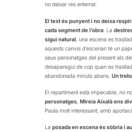
no deixar res enterrat.
El text és punyent i no deixa respi
cada segment de l’obra
. La
destres
sigui natural
, una escena es traslla
aquests canvis d’escenari té un paper
seus personatges del present als de
desaparegui de cop quan es trasllad
abandonada minuts abans.
Un treba
El repartiment està impecable, no 
personatges
,
Mireia Aixalà ens di
Paula molt interessant, amb aportaci
La
posada en escena és sòbria i a