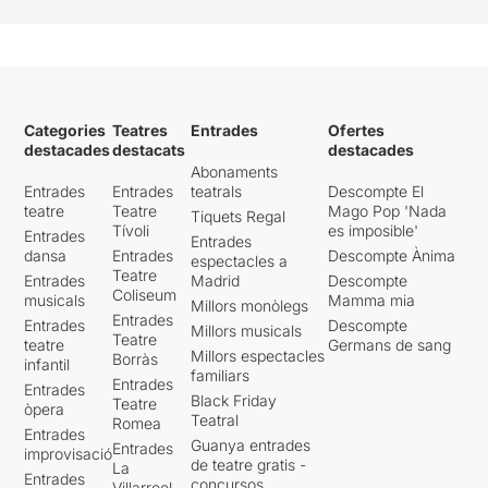
Categories
Teatres
Entrades
Ofertes
destacades
destacats
destacades
Abonaments
Entrades
Entrades
teatrals
Descompte El
teatre
Teatre
Mago Pop 'Nada
Tiquets Regal
Tívoli
es imposible'
Entrades
Entrades
dansa
Entrades
Descompte Ànima
espectacles a
Teatre
Entrades
Madrid
Descompte
Coliseum
musicals
Mamma mia
Millors monòlegs
Entrades
Entrades
Descompte
Millors musicals
Teatre
teatre
Germans de sang
Millors espectacles
Borràs
infantil
familiars
Entrades
Entrades
Black Friday
Teatre
òpera
Teatral
Romea
Entrades
Guanya entrades
Entrades
improvisació
de teatre gratis -
La
Entrades
concursos
Villarroel