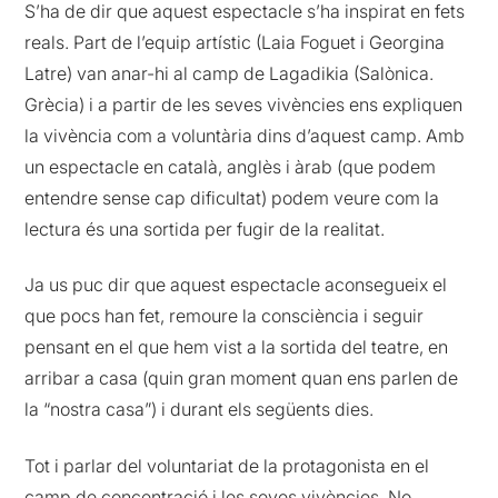
S’ha de dir que aquest espectacle s’ha inspirat en fets
reals. Part de l’equip artístic (Laia Foguet i Georgina
Latre) van anar-hi al camp de Lagadikia (Salònica.
Grècia) i a partir de les seves vivències ens expliquen
la vivència com a voluntària dins d’aquest camp. Amb
un espectacle en català, anglès i àrab (que podem
entendre sense cap dificultat) podem veure com la
lectura és una sortida per fugir de la realitat.
Ja us puc dir que aquest espectacle aconsegueix el
que pocs han fet, remoure la consciència i seguir
pensant en el que hem vist a la sortida del teatre, en
arribar a casa (quin gran moment quan ens parlen de
la “nostra casa”) i durant els següents dies.
Tot i parlar del voluntariat de la protagonista en el
camp de concentració i les seves vivències. No