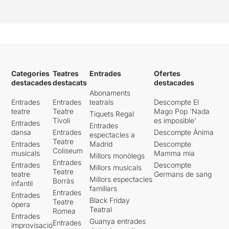
Categories
Teatres
Entrades
Ofertes
destacades
destacats
destacades
Abonaments
Entrades
Entrades
teatrals
Descompte El
teatre
Teatre
Mago Pop 'Nada
Tiquets Regal
Tívoli
es imposible'
Entrades
Entrades
dansa
Entrades
Descompte Ànima
espectacles a
Teatre
Entrades
Madrid
Descompte
Coliseum
musicals
Mamma mia
Millors monòlegs
Entrades
Entrades
Descompte
Millors musicals
Teatre
teatre
Germans de sang
Millors espectacles
Borràs
infantil
familiars
Entrades
Entrades
Black Friday
Teatre
òpera
Teatral
Romea
Entrades
Guanya entrades
Entrades
improvisació