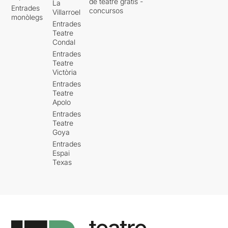
de teatre gratis -
La
Entrades
concursos
Villarroel
monòlegs
Entrades
Teatre
Condal
Entrades
Teatre
Victòria
Entrades
Teatre
Apolo
Entrades
Teatre
Goya
Entrades
Espai
Texas