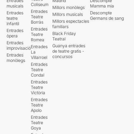
Entrades
Madrid
Descompte
Coliseum
musicals
Mamma mia
Millors monòlegs
Entrades
Entrades
Descompte
Millors musicals
Teatre
teatre
Germans de sang
Millors espectacles
Borràs
infantil
familiars
Entrades
Entrades
Black Friday
Teatre
òpera
Teatral
Romea
Entrades
Guanya entrades
Entrades
improvisació
de teatre gratis -
La
Entrades
concursos
Villarroel
monòlegs
Entrades
Teatre
Condal
Entrades
Teatre
Victòria
Entrades
Teatre
Apolo
Entrades
Teatre
Goya