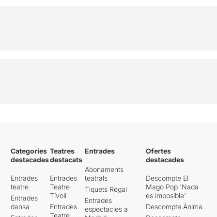
Categories
Teatres
Entrades
Ofertes
destacades
destacats
destacades
Abonaments
Entrades
Entrades
teatrals
Descompte El
teatre
Teatre
Mago Pop 'Nada
Tiquets Regal
Tívoli
es imposible'
Entrades
Entrades
dansa
Entrades
Descompte Ànima
espectacles a
Teatre