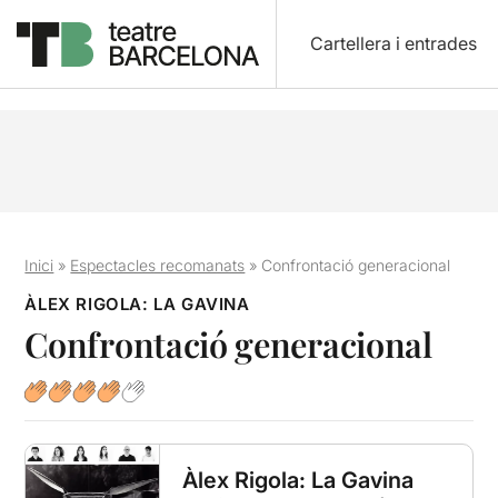
Cartellera i entrades
Inici
»
Espectacles recomanats
»
Confrontació generacional
ÀLEX RIGOLA: LA GAVINA
Confrontació generacional
Àlex Rigola: La Gavina