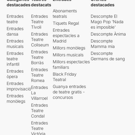
destacades
destacats
destacades
Abonaments
Entrades
Entrades
teatrals
Descompte El
teatre
Teatre
Mago Pop 'Nada
Tiquets Regal
Tívoli
es imposible'
Entrades
Entrades
dansa
Entrades
Descompte Ànima
espectacles a
Teatre
Entrades
Madrid
Descompte
Coliseum
musicals
Mamma mia
Millors monòlegs
Entrades
Entrades
Descompte
Millors musicals
Teatre
teatre
Germans de sang
Millors espectacles
Borràs
infantil
familiars
Entrades
Entrades
Black Friday
Teatre
òpera
Teatral
Romea
Entrades
Guanya entrades
Entrades
improvisació
de teatre gratis -
La
Entrades
concursos
Villarroel
monòlegs
Entrades
Teatre
Condal
Entrades
Teatre
Victòria