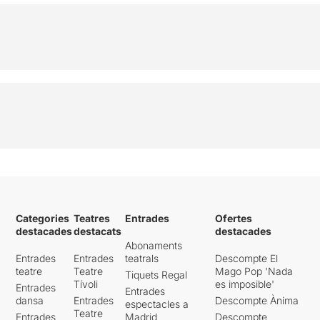
Categories
Teatres
Entrades
Ofertes
destacades
destacats
destacades
Abonaments
Entrades
Entrades
teatrals
Descompte El
teatre
Teatre
Mago Pop 'Nada
Tiquets Regal
Tívoli
es imposible'
Entrades
Entrades
dansa
Entrades
Descompte Ànima
espectacles a
Teatre
Entrades
Madrid
Descompte