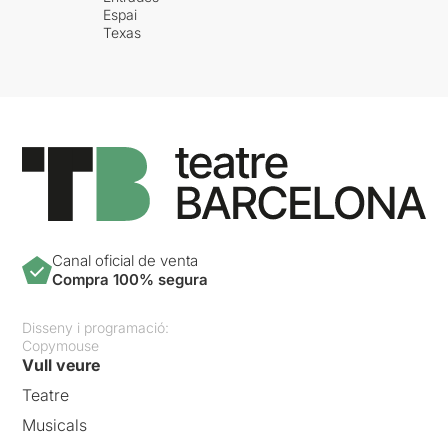
Espai
Texas
Canal oficial de venta
Compra 100% segura
Disseny i programació:
Copymouse
Vull veure
Teatre
Musicals