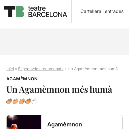
Cartellera i entrades
Inici
»
Espectacles recomanats
»
Un Agamèmnon més humà
AGAMÈMNON
Un Agamèmnon més humà
Agamèmnon