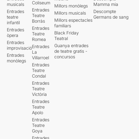
Coliseum
musicals
Mamma mia
Millors monòlegs
Entrades
Entrades
Descompte
Millors musicals
Teatre
teatre
Germans de sang
Millors espectacles
Borràs
infantil
familiars
Entrades
Entrades
Black Friday
Teatre
òpera
Teatral
Romea
Entrades
Guanya entrades
Entrades
improvisació
de teatre gratis -
La
Entrades
concursos
Villarroel
monòlegs
Entrades
Teatre
Condal
Entrades
Teatre
Victòria
Entrades
Teatre
Apolo
Entrades
Teatre
Goya
Entrades