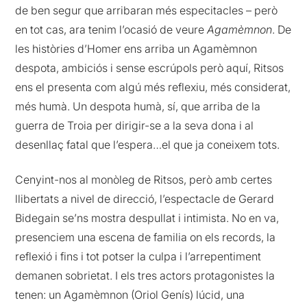
de ben segur que arribaran més especitacles – però
en tot cas, ara tenim l’ocasió de veure
Agamèmnon
. De
les històries d’Homer ens arriba un Agamèmnon
despota, ambiciós i sense escrúpols però aquí, Ritsos
ens el presenta com algú més reflexiu, més considerat,
més humà. Un despota humà, sí, que arriba de la
guerra de Troia per dirigir-se a la seva dona i al
desenllaç fatal que l’espera…el que ja coneixem tots.
Cenyint-nos al monòleg de Ritsos, però amb certes
llibertats a nivel de direcció, l’espectacle de Gerard
Bidegain se’ns mostra despullat i intimista. No en va,
presenciem una escena de familia on els records, la
reflexió i fins i tot potser la culpa i l’arrepentiment
demanen sobrietat. I els tres actors protagonistes la
tenen: un Agamèmnon (Oriol Genís) lúcid, una