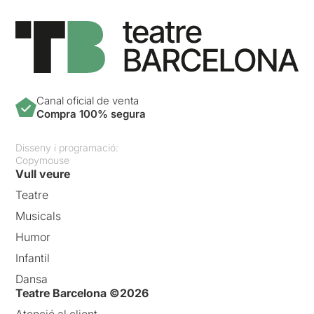
Canal oficial de venta
Compra 100% segura
Disseny i programació:
Copymouse
Vull veure
Teatre
Musicals
Humor
Infantil
Dansa
Teatre Barcelona ©2026
Atenció al client