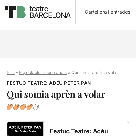
Cartellera i entrades
Inici
»
Espectacles recomanats
»
Qui somia aprèn a volar
FESTUC TEATRE: ADÉU PETER PAN
Qui somia aprèn a volar
Festuc Teatre: Adéu