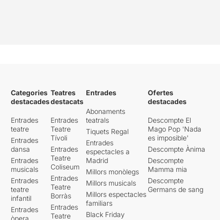
Categories
Teatres
Entrades
Ofertes
destacades
destacats
destacades
Abonaments
Entrades
Entrades
teatrals
Descompte El
teatre
Teatre
Mago Pop 'Nada
Tiquets Regal
Tívoli
es imposible'
Entrades
Entrades
dansa
Entrades
Descompte Ànima
espectacles a
Teatre
Entrades
Madrid
Descompte
Coliseum
musicals
Mamma mia
Millors monòlegs
Entrades
Entrades
Descompte
Millors musicals
Teatre
teatre
Germans de sang
Millors espectacles
Borràs
infantil
familiars
Entrades
Entrades
Black Friday
Teatre
òpera