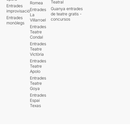
Teatral
Romea
Entrades
Guanya entrades
Entrades
improvisació
de teatre gratis -
La
Entrades
concursos
Villarroel
monòlegs
Entrades
Teatre
Condal
Entrades
Teatre
Victòria
Entrades
Teatre
Apolo
Entrades
Teatre
Goya
Entrades
Espai
Texas