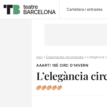
Cartellera i entrades
Inici
»
Espectacles recomanats
»
L’elegància 
AAART! 18È CIRC D'HIVERN
L’elegància cir