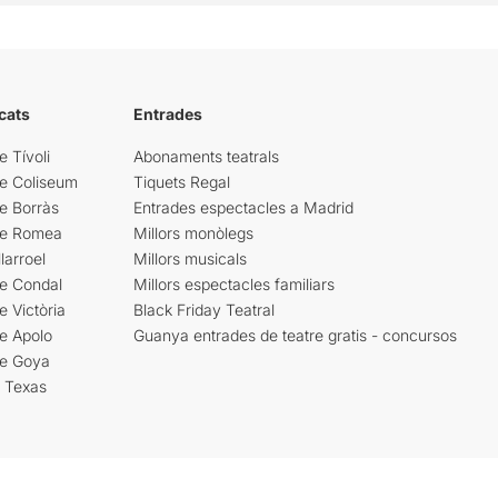
cats
Entrades
e Tívoli
Abonaments teatrals
re Coliseum
Tiquets Regal
e Borràs
Entrades espectacles a Madrid
re Romea
Millors monòlegs
larroel
Millors musicals
re Condal
Millors espectacles familiars
e Victòria
Black Friday Teatral
e Apolo
Guanya entrades de teatre gratis - concursos
re Goya
i Texas