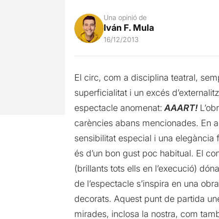
Una opinió de
Iván F. Mula
16/12/2013
El circ, com a disciplina teatral, semp
superficialitat i un excés d’external
espectacle anomenat:
AAART!
L’obr
carències abans mencionades. En aqu
sensibilitat especial i una elegància
és d’un bon gust poc habitual. El con
(brillants tots ells en l’execució) d
de l’espectacle s’inspira en una obr
decorats. Aquest punt de partida une
mirades, inclosa la nostra, com tamb