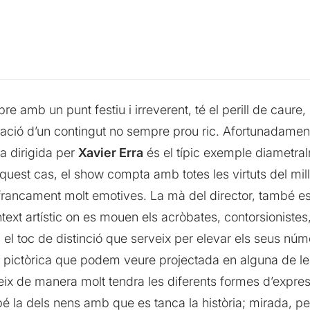
re amb un punt festiu i irreverent, té el perill de caure, 
ització d’un contingut no sempre prou ric. Afortunadament
a dirigida per
Xavier Erra
és el típic exemple diametral
est cas, el show compta amb totes les virtuts del mil
 francament molt emotives. La mà del director, també esc
text artístic on es mouen els acròbates, contorsionistes,
óna el toc de distinció que serveix per elevar els seus n
a pictòrica que podem veure projectada en alguna de les 
ix de manera molt tendra les diferents formes d’expressi
é la dels nens amb que es tanca la història; mirada, per