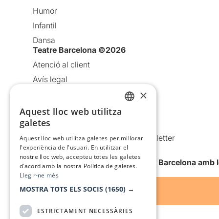
Humor
Infantil
Dansa
Teatre Barcelona ©2026
Atenció al client
Avís legal
×
Política de privacitat
Política de cookies
Aquest lloc web utilitza
CATALAN
galetes
Condicions d’ús
SPANISH
Comunicacions comercials i Newsletter
Aquest lloc web utilitza galetes per millorar
l'experiència de l'usuari. En utilitzar el
Anuncia’t
nostre lloc web, accepteu totes les galetes
Vull rebre la newsletter de Teatre Barcelona amb 
d’acord amb la nostra Política de galetes.
Llegir-ne més
MOSTRA TOTS ELS SOCIS
(1650) →
ESTRICTAMENT NECESSÀRIES